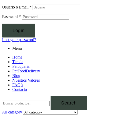
Usuario o Email
*
Password
*
Login
Lost your password?
Menu
Home
Tienda
Peluquería
PetFoodDelivery
Blog
Nuestros Valores
FAQ’s
Contacto
Search
All category