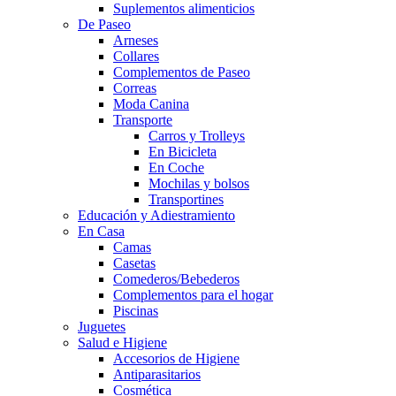
Suplementos alimenticios
De Paseo
Arneses
Collares
Complementos de Paseo
Correas
Moda Canina
Transporte
Carros y Trolleys
En Bicicleta
En Coche
Mochilas y bolsos
Transportines
Educación y Adiestramiento
En Casa
Camas
Casetas
Comederos/Bebederos
Complementos para el hogar
Piscinas
Juguetes
Salud e Higiene
Accesorios de Higiene
Antiparasitarios
Cosmética