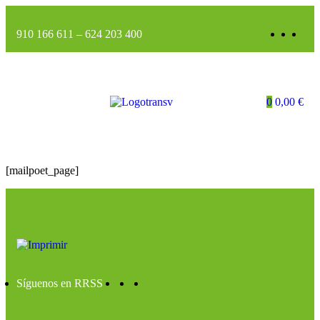
910 166 611
–
624 203 400
0
0,00
€
[mailpoet_page]
Síguenos en RRSS