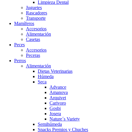
Limpieza Dental
Juguetes
Rascadores
Transporte
Mamíferos
Accesorios
Alimentación
Casetas
Peces
Accesorios
Peceras
Perros
Alimentación
Dietas Veterinarias
Húmeda
Seca
Advance
Amanova
Arquivet
Carivoro
Gosbi
Josera
Nature´s Variety
Semihúmeda
Snacks Premios y Chuches