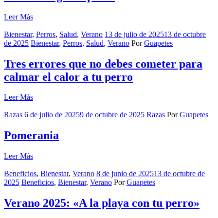
Leer Más
Bienestar
,
Perros
,
Salud
,
Verano
13 de julio de 2025
13 de octubre
de 2025
Bienestar
,
Perros
,
Salud
,
Verano
Por
Guapetes
Tres errores que no debes cometer para
calmar el calor a tu perro
Leer Más
Razas
6 de julio de 2025
9 de octubre de 2025
Razas
Por
Guapetes
Pomerania
Leer Más
Beneficios
,
Bienestar
,
Verano
8 de junio de 2025
13 de octubre de
2025
Beneficios
,
Bienestar
,
Verano
Por
Guapetes
Verano 2025: «A la playa con tu perro»