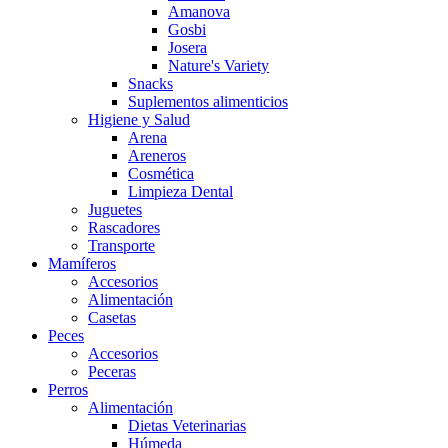
Amanova
Gosbi
Josera
Nature's Variety
Snacks
Suplementos alimenticios
Higiene y Salud
Arena
Areneros
Cosmética
Limpieza Dental
Juguetes
Rascadores
Transporte
Mamíferos
Accesorios
Alimentación
Casetas
Peces
Accesorios
Peceras
Perros
Alimentación
Dietas Veterinarias
Húmeda