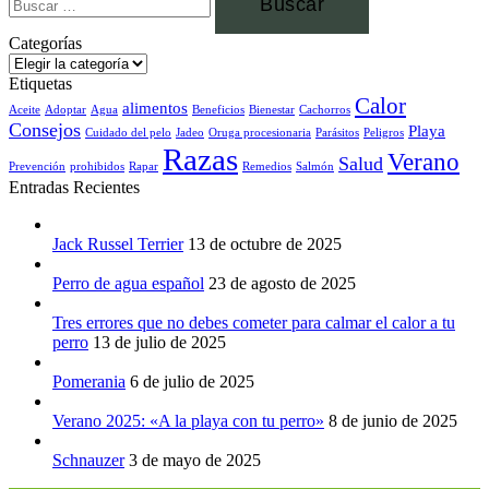
Categorías
Etiquetas
Calor
alimentos
Aceite
Adoptar
Agua
Beneficios
Bienestar
Cachorros
Consejos
Playa
Cuidado del pelo
Jadeo
Oruga procesionaria
Parásitos
Peligros
Razas
Verano
Salud
Prevención
prohibidos
Rapar
Remedios
Salmón
Entradas Recientes
Jack Russel Terrier
13 de octubre de 2025
Perro de agua español
23 de agosto de 2025
Tres errores que no debes cometer para calmar el calor a tu
perro
13 de julio de 2025
Pomerania
6 de julio de 2025
Verano 2025: «A la playa con tu perro»
8 de junio de 2025
Schnauzer
3 de mayo de 2025