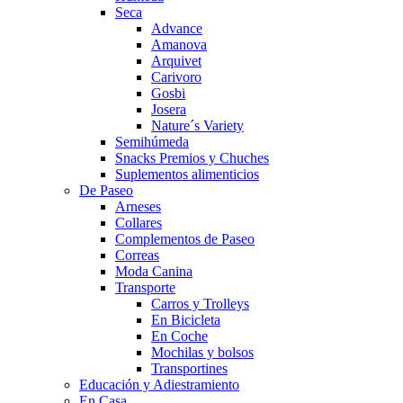
Seca
Advance
Amanova
Arquivet
Carivoro
Gosbi
Josera
Nature´s Variety
Semihúmeda
Snacks Premios y Chuches
Suplementos alimenticios
De Paseo
Arneses
Collares
Complementos de Paseo
Correas
Moda Canina
Transporte
Carros y Trolleys
En Bicicleta
En Coche
Mochilas y bolsos
Transportines
Educación y Adiestramiento
En Casa