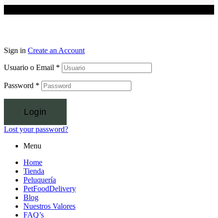
Sign in
Create an Account
Usuario o Email
*
Password
*
Login
Lost your password?
Menu
Home
Tienda
Peluquería
PetFoodDelivery
Blog
Nuestros Valores
FAQ’s