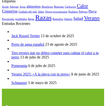
Etiquetas
Calor
alimentos
Aceite
Adoptar
Agua
Beneficios
Bienestar
Cachorros
Consejos
Playa
Cuidado del pelo
Jadeo
Oruga procesionaria
Parásitos
Peligros
Razas
Verano
Salud
Prevención
prohibidos
Rapar
Remedios
Salmón
Entradas Recientes
Jack Russel Terrier
13 de octubre de 2025
Perro de agua español
23 de agosto de 2025
Tres errores que no debes cometer para calmar el calor a tu
perro
13 de julio de 2025
Pomerania
6 de julio de 2025
Verano 2025: «A la playa con tu perro»
8 de junio de 2025
Schnauzer
3 de mayo de 2025