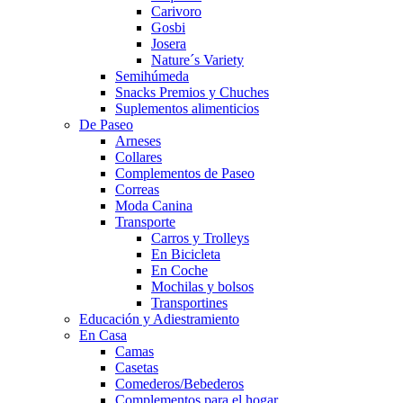
Carivoro
Gosbi
Josera
Nature´s Variety
Semihúmeda
Snacks Premios y Chuches
Suplementos alimenticios
De Paseo
Arneses
Collares
Complementos de Paseo
Correas
Moda Canina
Transporte
Carros y Trolleys
En Bicicleta
En Coche
Mochilas y bolsos
Transportines
Educación y Adiestramiento
En Casa
Camas
Casetas
Comederos/Bebederos
Complementos para el hogar