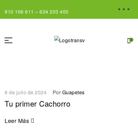
910 166 611
–
624 203 400
0
8 de julio de 2024
Por
Guapetes
Tu primer Cachorro
Leer Más