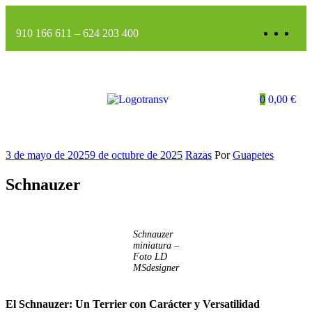
910 166 611
–
624 203 400
0
0,00
€
3 de mayo de 2025
9 de octubre de 2025
Razas
Por
Guapetes
Schnauzer
Schnauzer
miniatura –
Foto LD
MSdesigner
El Schnauzer: Un Terrier con Carácter y Versatilidad