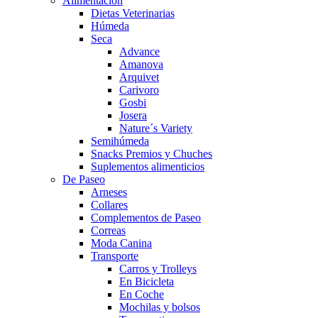
Alimentación
Dietas Veterinarias
Húmeda
Seca
Advance
Amanova
Arquivet
Carivoro
Gosbi
Josera
Nature´s Variety
Semihúmeda
Snacks Premios y Chuches
Suplementos alimenticios
De Paseo
Arneses
Collares
Complementos de Paseo
Correas
Moda Canina
Transporte
Carros y Trolleys
En Bicicleta
En Coche
Mochilas y bolsos