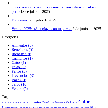
Tres errores que no debes cometer para calmar el calor a tu
perro
13 de julio de 2025
Pomerania
6 de julio de 2025
Verano 2025: «A la playa con tu perro»
8 de junio de 2025
Categories
Alimentos
(5)
Beneficios
(5)
Bienestar
(8)
Cachorros
(1)
Gatos
(1)
Pelaje
(1)
Perros
(3)
Prevención
(3)
Razas
(9)
Salud
(10)
Verano
(5)
Tags
Calor
alimentos
Aceite
Adoptar
Agua
Beneficios
Bienestar
Cachorros
Consejos
Playa
Cuidado del pelo
Jadeo
Oruga procesionaria
Parásitos
Peligros