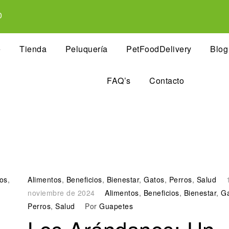
0
e
Tienda
Peluquería
PetFoodDelivery
Blog
FAQ’s
Contacto
ios
,
Alimentos
,
Beneficios
,
Bienestar
,
Gatos
,
Perros
,
Salud
noviembre de 2024
Alimentos
,
Beneficios
,
Bienestar
,
G
Perros
,
Salud
Por
Guapetes
Los Arándanos: Un