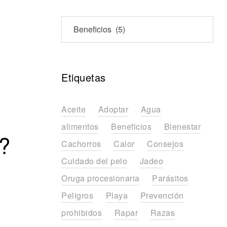
Etiquetas
Aceite
Adoptar
Agua
alimentos
Beneficios
Bienestar
r?
Cachorros
Calor
Consejos
Cuidado del pelo
Jadeo
Oruga procesionaria
Parásitos
Peligros
Playa
Prevención
prohibidos
Rapar
Razas