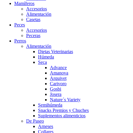
Mamíferos
Accesorios
Alimentación
Casetas
Peces
Accesorios
Peceras
Perros
Alimentación
Dietas Veterinarias
Húmeda
Seca
Advance
Amanova
Arquivet
Carivoro
Gosbi
Josera
Nature´s Variety
Semihúmeda
Snacks Premios y Chuches
Suplementos alimenticios
De Paseo
Arneses
Collares