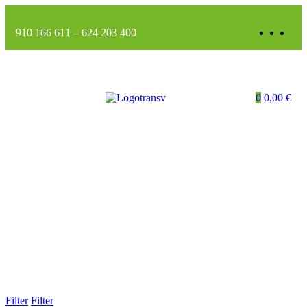
910 166 611
–
624 203 400
0
0,00
€
Filter
Filter