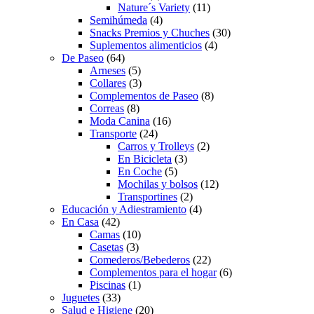
Nature´s Variety
(11)
Semihúmeda
(4)
Snacks Premios y Chuches
(30)
Suplementos alimenticios
(4)
De Paseo
(64)
Arneses
(5)
Collares
(3)
Complementos de Paseo
(8)
Correas
(8)
Moda Canina
(16)
Transporte
(24)
Carros y Trolleys
(2)
En Bicicleta
(3)
En Coche
(5)
Mochilas y bolsos
(12)
Transportines
(2)
Educación y Adiestramiento
(4)
En Casa
(42)
Camas
(10)
Casetas
(3)
Comederos/Bebederos
(22)
Complementos para el hogar
(6)
Piscinas
(1)
Juguetes
(33)
Salud e Higiene
(20)