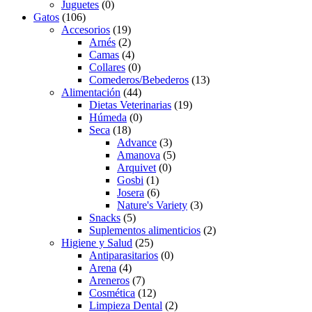
Juguetes
(0)
Gatos
(106)
Accesorios
(19)
Arnés
(2)
Camas
(4)
Collares
(0)
Comederos/Bebederos
(13)
Alimentación
(44)
Dietas Veterinarias
(19)
Húmeda
(0)
Seca
(18)
Advance
(3)
Amanova
(5)
Arquivet
(0)
Gosbi
(1)
Josera
(6)
Nature's Variety
(3)
Snacks
(5)
Suplementos alimenticios
(2)
Higiene y Salud
(25)
Antiparasitarios
(0)
Arena
(4)
Areneros
(7)
Cosmética
(12)
Limpieza Dental
(2)