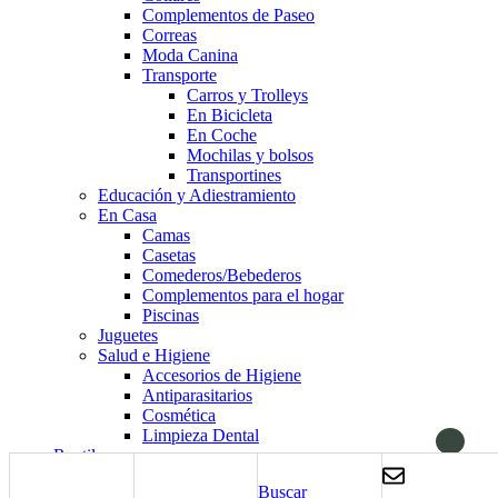
Complementos de Paseo
Correas
Moda Canina
Transporte
Carros y Trolleys
En Bicicleta
En Coche
Mochilas y bolsos
Transportines
Educación y Adiestramiento
En Casa
Camas
Casetas
Comederos/Bebederos
Complementos para el hogar
Piscinas
Juguetes
Salud e Higiene
Accesorios de Higiene
Antiparasitarios
Cosmética
Limpieza Dental
Reptiles
Alimentación
Buscar