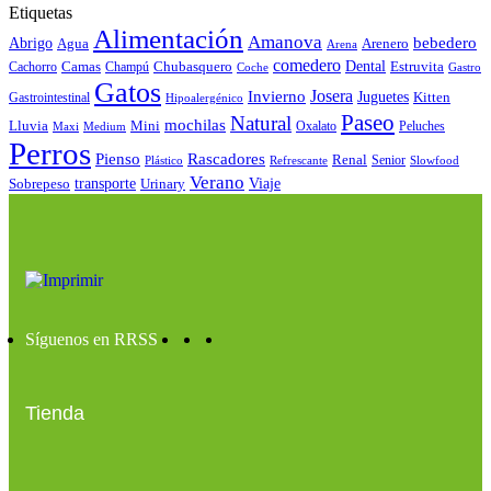
Etiquetas
Alimentación
Amanova
bebedero
Abrigo
Agua
Arenero
Arena
comedero
Camas
Chubasquero
Dental
Estruvita
Cachorro
Champú
Coche
Gastro
Gatos
Josera
Invierno
Juguetes
Kitten
Gastrointestinal
Hipoalergénico
Paseo
Natural
mochilas
Lluvia
Mini
Oxalato
Peluches
Maxi
Medium
Perros
Pienso
Rascadores
Renal
Senior
Plástico
Refrescante
Slowfood
Verano
Sobrepeso
transporte
Urinary
Viaje
Síguenos en RRSS
Tienda