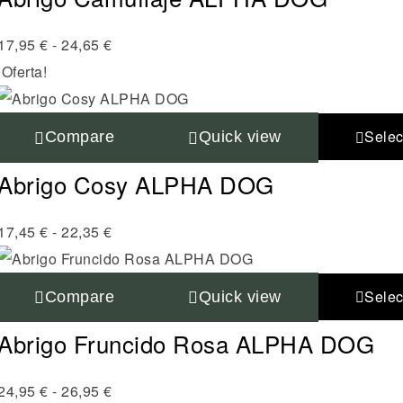
17,95
€
-
24,65
€
¡Oferta!
Selec
Compare
Quick view
Abrigo Cosy ALPHA DOG
17,45
€
-
22,35
€
Selec
Compare
Quick view
Abrigo Fruncido Rosa ALPHA DOG
24,95
€
-
26,95
€