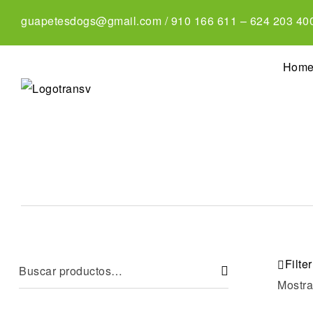
guapetesdogs@gmail.com
/
910 166 611
–
624 203 40
Hom
Filter
Mostra