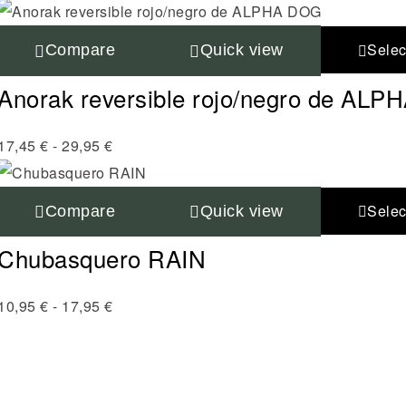
Selec
Compare
Quick view
Anorak reversible rojo/negro de AL
17,45
€
-
29,95
€
Selec
Compare
Quick view
Chubasquero RAIN
10,95
€
-
17,95
€