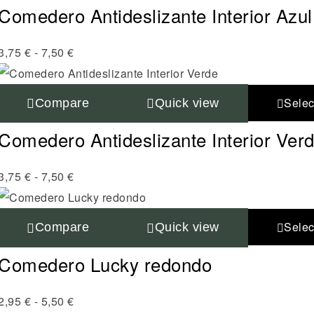
Comedero Antideslizante Interior Azul
3,75
€
-
7,50
€
Selec
Compare
Quick view
Comedero Antideslizante Interior Ver
3,75
€
-
7,50
€
Selec
Compare
Quick view
Comedero Lucky redondo
2,95
€
-
5,50
€