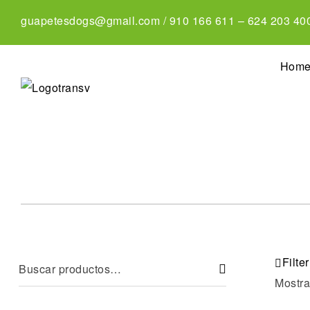
guapetesdogs@gmail.com
/
910 166 611
–
624 203 40
Hom
Filter
Mostra