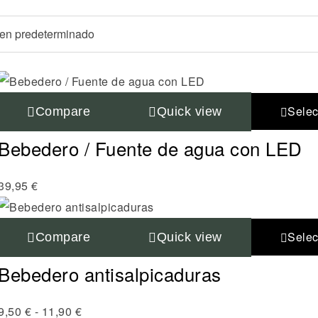
Selec
Compare
Quick view
Bebedero / Fuente de agua con LED
39,95
€
Selec
Compare
Quick view
Bebedero antisalpicaduras
9,50
€
-
11,90
€