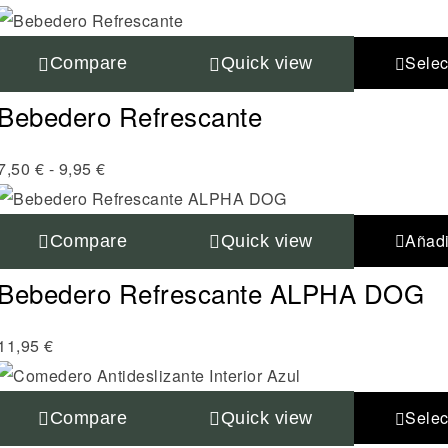
Selec
Compare
Quick view
Bebedero Refrescante
7,50
€
-
9,95
€
Añadir
Compare
Quick view
Bebedero Refrescante ALPHA DOG
11,95
€
Selec
Compare
Quick view