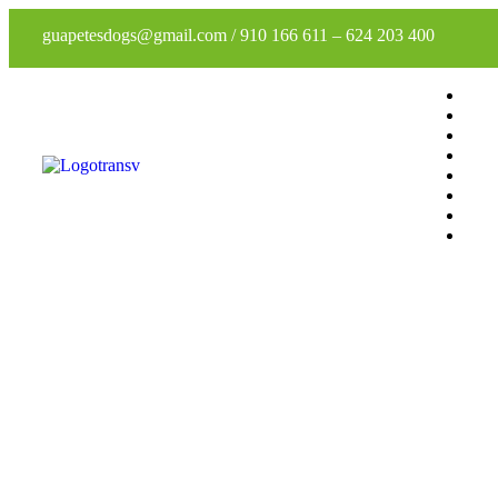
guapetesdogs@gmail.com
/
910 166 611
–
624 203 400