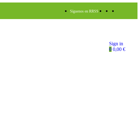
Síguenos en RRSS
Sign in
0
0,00
€