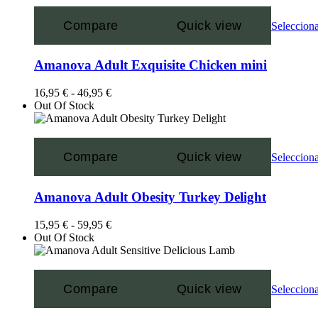
Compare
Quick view
Selecciona
Amanova Adult Exquisite Chicken mini
16,95
€
-
46,95
€
Out Of Stock
Compare
Quick view
Selecciona
Amanova Adult Obesity Turkey Delight
15,95
€
-
59,95
€
Out Of Stock
Compare
Quick view
Selecciona