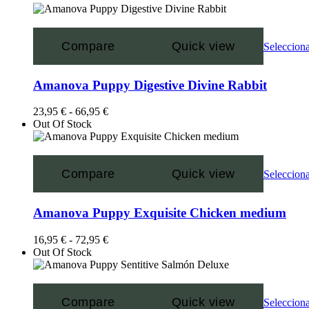
Compare
Quick view
Selecciona
Amanova Puppy Digestive Divine Rabbit
23,95
€
-
66,95
€
Out Of Stock
Compare
Quick view
Selecciona
Amanova Puppy Exquisite Chicken medium
16,95
€
-
72,95
€
Out Of Stock
Compare
Quick view
Selecciona