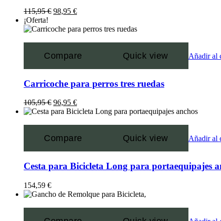
115,95
€
98,95
€
¡Oferta!
Compare
Quick view
Añadir al 
Carricoche para perros tres ruedas
105,95
€
96,95
€
Compare
Quick view
Añadir al 
Cesta para Bicicleta Long para portaequipajes 
154,59
€
Compare
Quick view