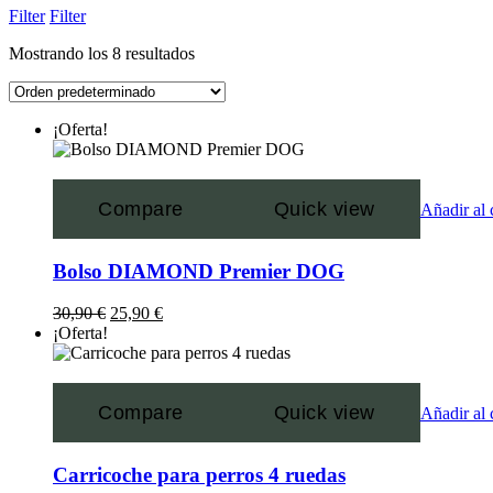
Filter
Filter
Mostrando los 8 resultados
¡Oferta!
Compare
Quick view
Añadir al 
Bolso DIAMOND Premier DOG
30,90
€
25,90
€
¡Oferta!
Compare
Quick view
Añadir al 
Carricoche para perros 4 ruedas