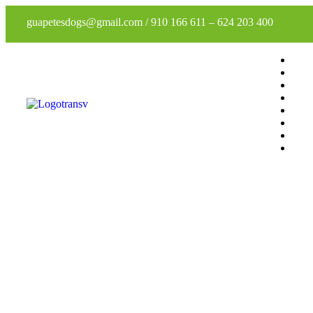
guapetesdogs@gmail.com
/
910 166 611
–
624 203 400