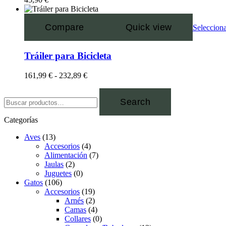
Compare
Quick view
Selecciona
Tráiler para Bicicleta
161,99
€
-
232,89
€
Search
Categorías
Aves
(13)
Accesorios
(4)
Alimentación
(7)
Jaulas
(2)
Juguetes
(0)
Gatos
(106)
Accesorios
(19)
Arnés
(2)
Camas
(4)
Collares
(0)