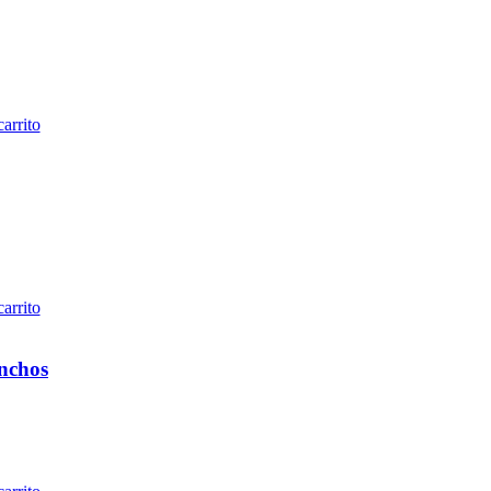
carrito
carrito
anchos