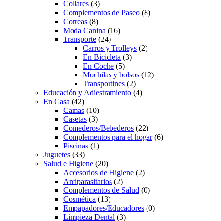
Collares
(3)
Complementos de Paseo
(8)
Correas
(8)
Moda Canina
(16)
Transporte
(24)
Carros y Trolleys
(2)
En Bicicleta
(3)
En Coche
(5)
Mochilas y bolsos
(12)
Transportines
(2)
Educación y Adiestramiento
(4)
En Casa
(42)
Camas
(10)
Casetas
(3)
Comederos/Bebederos
(22)
Complementos para el hogar
(6)
Piscinas
(1)
Juguetes
(33)
Salud e Higiene
(20)
Accesorios de Higiene
(2)
Antiparasitarios
(2)
Complementos de Salud
(0)
Cosmética
(13)
Empapadores/Educadores
(0)
Limpieza Dental
(3)