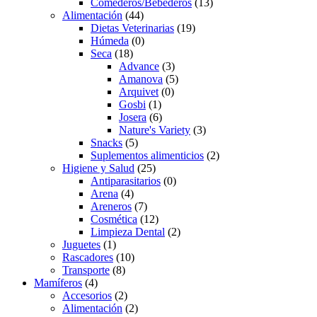
Comederos/Bebederos
(13)
Alimentación
(44)
Dietas Veterinarias
(19)
Húmeda
(0)
Seca
(18)
Advance
(3)
Amanova
(5)
Arquivet
(0)
Gosbi
(1)
Josera
(6)
Nature's Variety
(3)
Snacks
(5)
Suplementos alimenticios
(2)
Higiene y Salud
(25)
Antiparasitarios
(0)
Arena
(4)
Areneros
(7)
Cosmética
(12)
Limpieza Dental
(2)
Juguetes
(1)
Rascadores
(10)
Transporte
(8)
Mamíferos
(4)
Accesorios
(2)
Alimentación
(2)