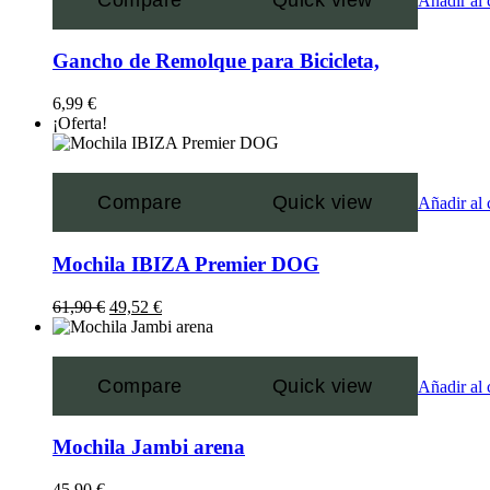
Añadir al 
Gancho de Remolque para Bicicleta,
6,99
€
¡Oferta!
Compare
Quick view
Añadir al 
Mochila IBIZA Premier DOG
61,90
€
49,52
€
Compare
Quick view
Añadir al 
Mochila Jambi arena
45,90
€