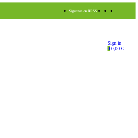
Síguenos en RRSS
Sign in
0
0,00
€