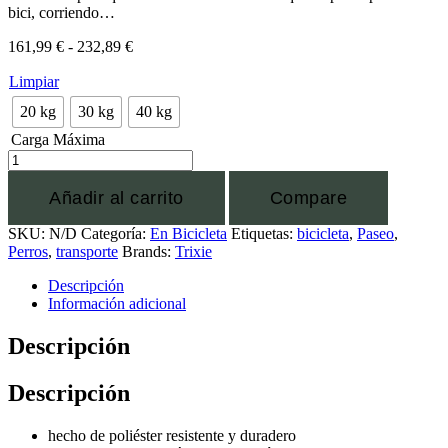
bici, corriendo…
161,99
€
-
232,89
€
Limpiar
20 kg
30 kg
40 kg
Carga Máxima
Añadir al carrito
Compare
SKU:
N/D
Categoría:
En Bicicleta
Etiquetas:
bicicleta
,
Paseo
,
Perros
,
transporte
Brands:
Trixie
Descripción
Información adicional
Descripción
Descripción
hecho de poliéster resistente y duradero