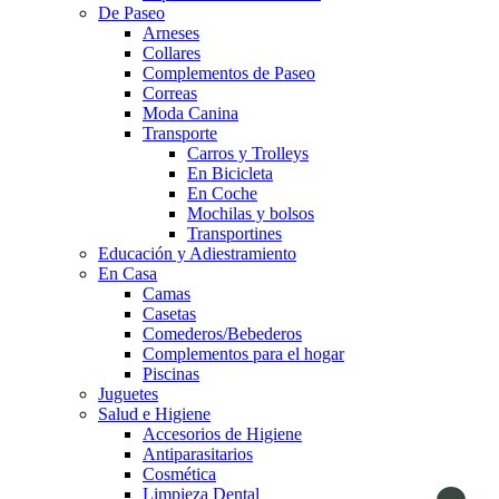
De Paseo
Arneses
Collares
Complementos de Paseo
Correas
Moda Canina
Transporte
Carros y Trolleys
En Bicicleta
En Coche
Mochilas y bolsos
Transportines
Educación y Adiestramiento
En Casa
Camas
Casetas
Comederos/Bebederos
Complementos para el hogar
Piscinas
Juguetes
Salud e Higiene
Accesorios de Higiene
Antiparasitarios
Cosmética
Limpieza Dental