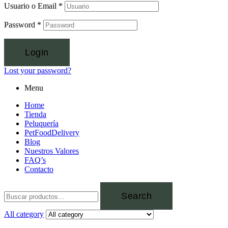
Usuario o Email
*
Password
*
Login
Lost your password?
Menu
Home
Tienda
Peluquería
PetFoodDelivery
Blog
Nuestros Valores
FAQ’s
Contacto
Search
All category