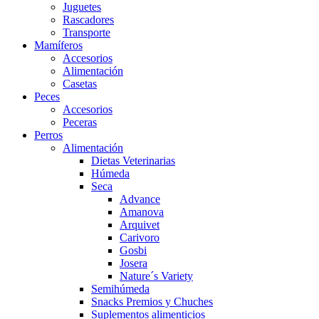
Juguetes
Rascadores
Transporte
Mamíferos
Accesorios
Alimentación
Casetas
Peces
Accesorios
Peceras
Perros
Alimentación
Dietas Veterinarias
Húmeda
Seca
Advance
Amanova
Arquivet
Carivoro
Gosbi
Josera
Nature´s Variety
Semihúmeda
Snacks Premios y Chuches
Suplementos alimenticios