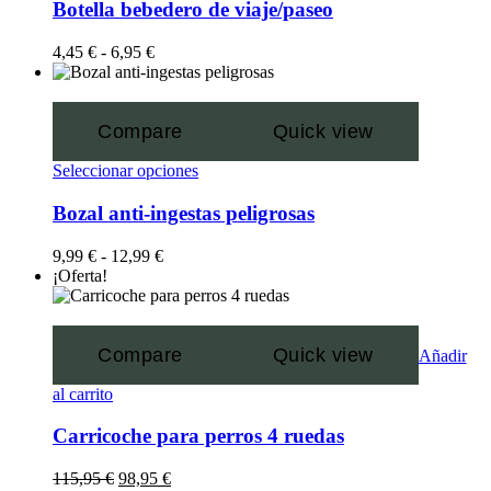
Botella bebedero de viaje/paseo
4,45
€
-
6,95
€
Compare
Quick view
Seleccionar opciones
Bozal anti-ingestas peligrosas
9,99
€
-
12,99
€
¡Oferta!
Compare
Quick view
Añadir
al carrito
Carricoche para perros 4 ruedas
115,95
€
98,95
€