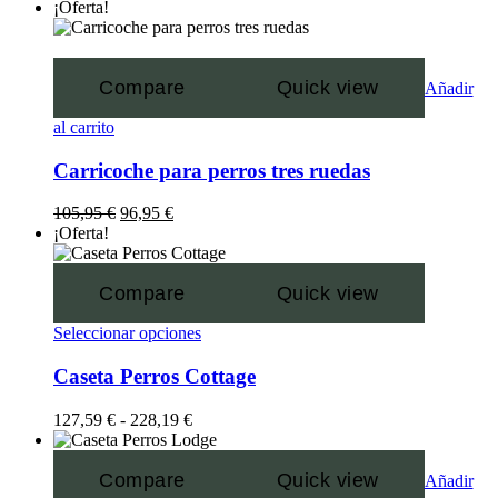
¡Oferta!
Compare
Quick view
Añadir
al carrito
Carricoche para perros tres ruedas
105,95
€
96,95
€
¡Oferta!
Compare
Quick view
Seleccionar opciones
Caseta Perros Cottage
127,59
€
-
228,19
€
Compare
Quick view
Añadir