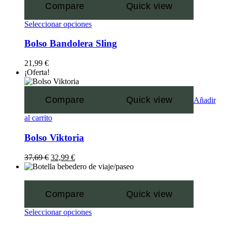
Compare
Quick view
Seleccionar opciones
Bolso Bandolera Sling
21,99
€
¡Oferta!
Compare
Quick view
Añadir
al carrito
Bolso Viktoria
37,69
€
32,99
€
Compare
Quick view
Seleccionar opciones