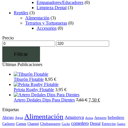
Empapadores/Educadores
(0)
Limpieza Dental
(3)
Reptiles
(3)
Alimentación
(3)
Terrarios y Tortugueras
(0)
Accesorios
(0)
Precio
Filtrar
Últimas Publicaciones
Tiburón Flotable
8,95
€
Pelota Rugby Flotable
3,95
€
Artero Dedales Dips Para Dientes
7,61
€
7,50
€
Etiquetas
Alimentación
Amanova
bebedero
Abrigo
Agua
Arenero
Arena
comedero
Camas
Chubasquero
Dental
Estruvita
Cachorro
Champú
Coche
Gastro