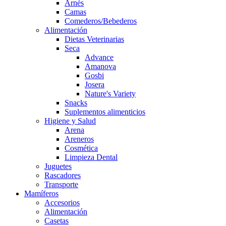
Arnés
Camas
Comederos/Bebederos
Alimentación
Dietas Veterinarias
Seca
Advance
Amanova
Gosbi
Josera
Nature's Variety
Snacks
Suplementos alimenticios
Higiene y Salud
Arena
Areneros
Cosmética
Limpieza Dental
Juguetes
Rascadores
Transporte
Mamíferos
Accesorios
Alimentación
Casetas