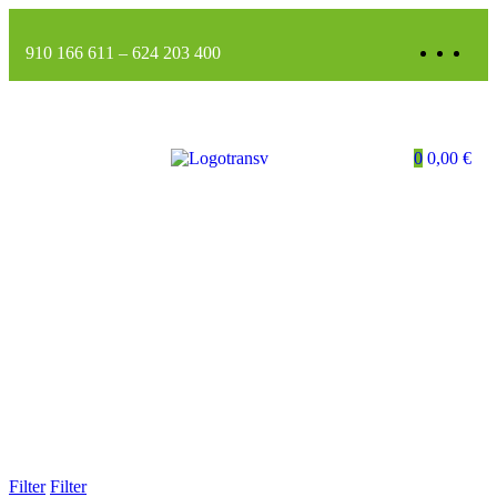
910 166 611
–
624 203 400
0
0,00
€
Filter
Filter