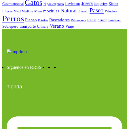
Gatos
Josera
Invierno
Juguetes
Kitten
Gastrointestinal
Hipoalergénico
Paseo
Natural
mochilas
Lluvia
Mini
Oxalato
Peluches
Maxi
Medium
Perros
Pienso
Rascadores
Renal
Senior
Plástico
Refrescante
Slowfood
Verano
Sobrepeso
transporte
Urinary
Viaje
Síguenos en RRSS
Tienda