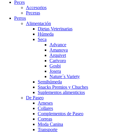
Peces
Accesorios
Peceras
Perros
Alimentación
Dietas Veterinarias
Húmeda
Seca
Advance
Amanova
Arquivet
Carivoro
Gosbi
Josera
Nature´s Variety
Semihúmeda
Snacks Premios y Chuches
Suplementos alimenticios
De Paseo
Arneses
Collares
Complementos de Paseo
Correas
Moda Canina
Transporte