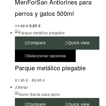
MenForSan Antiorines para
perros y gatos 500ml
11,62
€
8,95
€
Compare
Quick view
Seleccionar opciones
Parque metálico plegable
61,95
€
-
89,95
€
¡Oferta!
Compare
Quick view