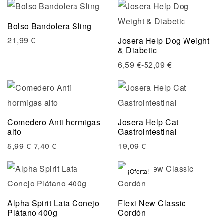
Compare
Bolso Bandolera Sling
Quick view
21,99
€
Josera Help Dog Weight
& Diabetic
Seleccionar opciones
6,59
€
-
52,09
€
Compare
Quick view
Comedero Anti hormigas
Josera Help Cat
alto
Gastrointestinal
Seleccionar opciones
5,99
€
-
7,40
€
19,09
€
¡Oferta!
Compare
Quick view
Alpha Spirit Lata Conejo
Flexi New Classic
Plátano 400g
Cordón