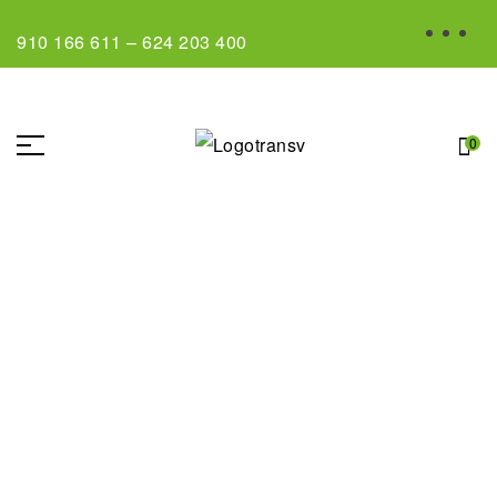
910 166 611
–
624 203 400
0