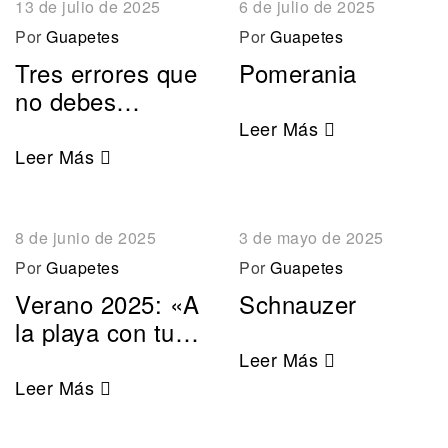
13 de julio de 2025
6 de julio de 2025
Por
Guapetes
Por
Guapetes
Tres errores que
Pomerania
no debes
cometer para
Leer Más
calmar el calor a
Leer Más
tu perro
8 de junio de 2025
3 de mayo de 2025
Por
Guapetes
Por
Guapetes
Verano 2025: «A
Schnauzer
la playa con tu
perro»
Leer Más
Leer Más