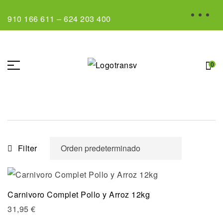
910 166 611
–
624 203 400
0
Filter
Carnivoro Complet Pollo y Arroz 12kg
31,95
€