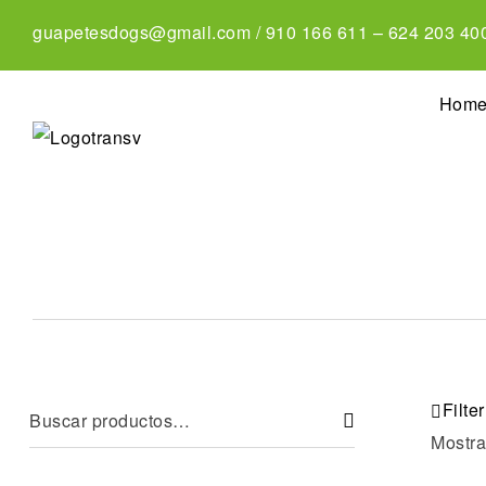
guapetesdogs@gmail.com
/
910 166 611
–
624 203 40
Hom
Filter
Mostra