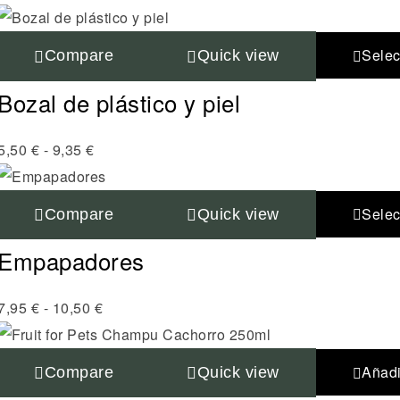
Selec
Compare
Quick view
Bozal de plástico y piel
5,50
€
-
9,35
€
Selec
Compare
Quick view
Empapadores
7,95
€
-
10,50
€
Añadir
Compare
Quick view