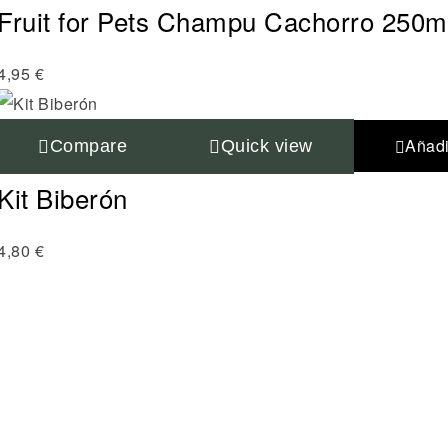
Fruit for Pets Champu Cachorro 250m
4,95
€
Añadir
Compare
Quick view
Kit Biberón
4,80
€