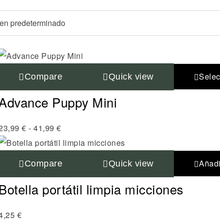
Selec
Compare
Quick view
Advance Puppy Mini
23,99
€
-
41,99
€
Añadir
Compare
Quick view
Botella portátil limpia micciones
4,25
€