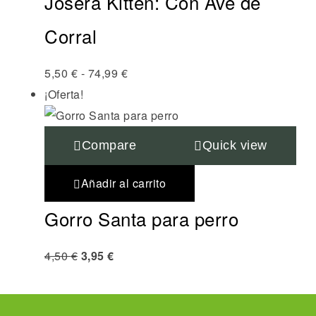
Josera Kitten: Con Ave de
Corral
5,50
€
-
74,99
€
¡Oferta!
Compare
Quick view
Añadir al carrito
Gorro Santa para perro
4,50
€
3,95
€