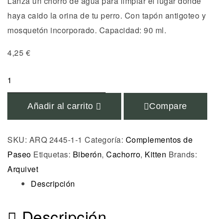
Lanza un chorro de agua para limpiar el lugar donde
haya caido la orina de tu perro. Con tapón antigoteo y
mosquetón incorporado. Capacidad: 90 ml.
4,25
€
Añadir al carrito
Compare
SKU:
ARQ 2445-1-1
Categoría:
Complementos de
Paseo
Etiquetas:
Biberón
,
Cachorro
,
Kitten
Brands:
Arquivet
Descripción
Descripción