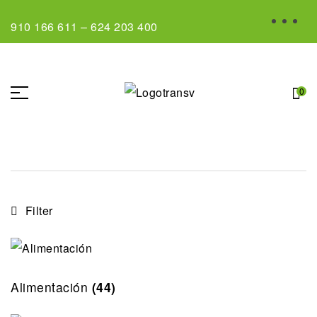
910 166 611
–
624 203 400
0
Filter
Alimentación
(44)