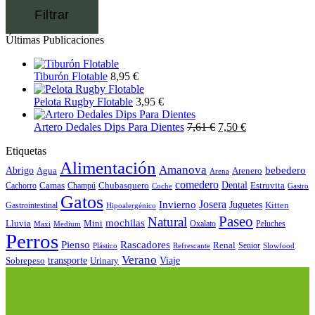
Filtrar
Últimas Publicaciones
Tiburón Flotable
8,95
€
Pelota Rugby Flotable
3,95
€
Artero Dedales Dips Para Dientes
7,61
€
7,50
€
Etiquetas
Alimentación
Amanova
bebedero
Abrigo
Agua
Arenero
Arena
comedero
Camas
Chubasquero
Dental
Estruvita
Cachorro
Champú
Coche
Gastro
Gatos
Josera
Invierno
Juguetes
Kitten
Gastrointestinal
Hipoalergénico
Paseo
Natural
mochilas
Lluvia
Mini
Oxalato
Peluches
Maxi
Medium
Perros
Pienso
Rascadores
Renal
Senior
Plástico
Refrescante
Slowfood
Verano
Sobrepeso
transporte
Urinary
Viaje