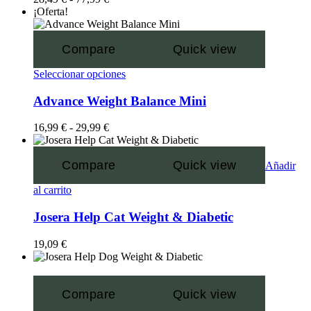
¡Oferta!
Compare
Quick view
Seleccionar opciones
Advance Weight Balance Mini
16,99
€
-
29,99
€
Compare
Quick view
Añadir
al carrito
Josera Help Cat Weight & Diabetic
19,09
€
Compare
Quick view