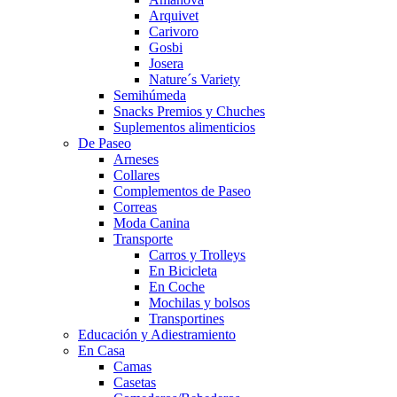
Arquivet
Carivoro
Gosbi
Josera
Nature´s Variety
Semihúmeda
Snacks Premios y Chuches
Suplementos alimenticios
De Paseo
Arneses
Collares
Complementos de Paseo
Correas
Moda Canina
Transporte
Carros y Trolleys
En Bicicleta
En Coche
Mochilas y bolsos
Transportines
Educación y Adiestramiento
En Casa
Camas
Casetas