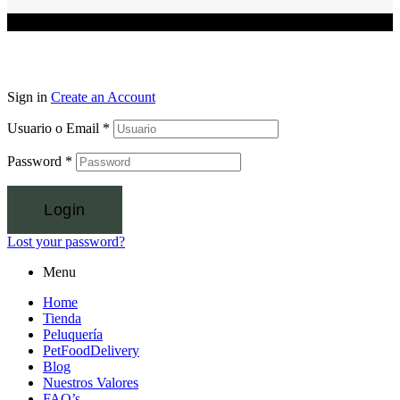
Sign in
Create an Account
Usuario o Email
*
Password
*
Login
Lost your password?
Menu
Home
Tienda
Peluquería
PetFoodDelivery
Blog
Nuestros Valores
FAQ’s