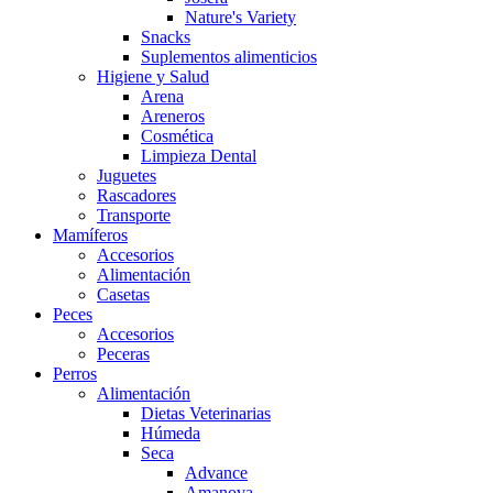
Nature's Variety
Snacks
Suplementos alimenticios
Higiene y Salud
Arena
Areneros
Cosmética
Limpieza Dental
Juguetes
Rascadores
Transporte
Mamíferos
Accesorios
Alimentación
Casetas
Peces
Accesorios
Peceras
Perros
Alimentación
Dietas Veterinarias
Húmeda
Seca
Advance
Amanova