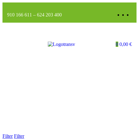
910 166 611
–
624 203 400
0
0,00
€
Filter
Filter