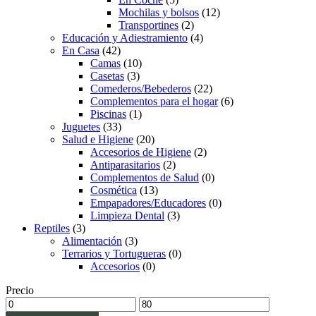
Mochilas y bolsos
(12)
Transportines
(2)
Educación y Adiestramiento
(4)
En Casa
(42)
Camas
(10)
Casetas
(3)
Comederos/Bebederos
(22)
Complementos para el hogar
(6)
Piscinas
(1)
Juguetes
(33)
Salud e Higiene
(20)
Accesorios de Higiene
(2)
Antiparasitarios
(2)
Complementos de Salud
(0)
Cosmética
(13)
Empapadores/Educadores
(0)
Limpieza Dental
(3)
Reptiles
(3)
Alimentación
(3)
Terrarios y Tortugueras
(0)
Accesorios
(0)
Precio