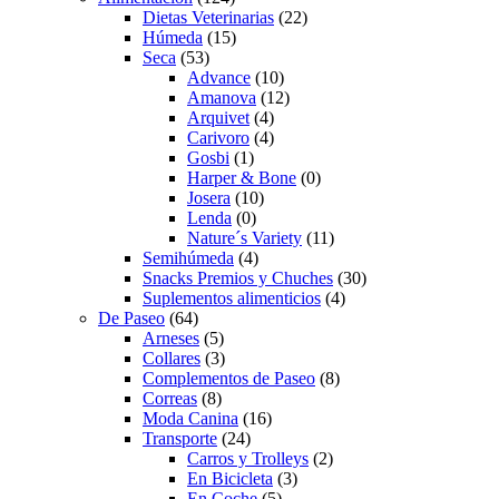
Dietas Veterinarias
(22)
Húmeda
(15)
Seca
(53)
Advance
(10)
Amanova
(12)
Arquivet
(4)
Carivoro
(4)
Gosbi
(1)
Harper & Bone
(0)
Josera
(10)
Lenda
(0)
Nature´s Variety
(11)
Semihúmeda
(4)
Snacks Premios y Chuches
(30)
Suplementos alimenticios
(4)
De Paseo
(64)
Arneses
(5)
Collares
(3)
Complementos de Paseo
(8)
Correas
(8)
Moda Canina
(16)
Transporte
(24)
Carros y Trolleys
(2)
En Bicicleta
(3)
En Coche
(5)