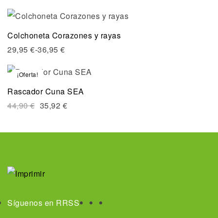
Colchoneta Corazones y rayas
29,95
€
-
36,95
€
¡Oferta!
Rascador Cuna SEA
44,90
€
35,92
€
Síguenos en RRSS