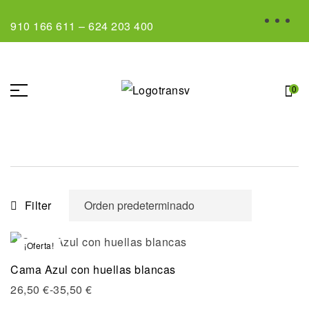
910 166 611
–
624 203 400
0
Filter
¡Oferta!
Cama Azul con huellas blancas
26,50
€
-
35,50
€