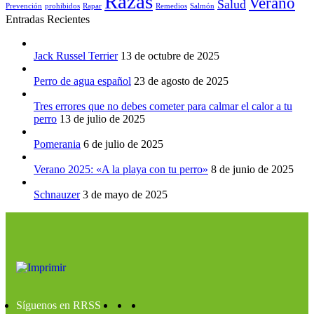
Razas
Verano
Salud
Prevención
prohibidos
Rapar
Remedios
Salmón
Entradas Recientes
Jack Russel Terrier
13 de octubre de 2025
Perro de agua español
23 de agosto de 2025
Tres errores que no debes cometer para calmar el calor a tu
perro
13 de julio de 2025
Pomerania
6 de julio de 2025
Verano 2025: «A la playa con tu perro»
8 de junio de 2025
Schnauzer
3 de mayo de 2025
Síguenos en RRSS