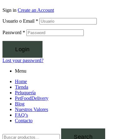
Sign in
Create an Account
Usuario o Email
*
Password
*
Login
Lost your password?
Menu
Home
Tienda
Peluquería
PetFoodDelivery
Blog
Nuestros Valores
FAQ’s
Contacto
Search