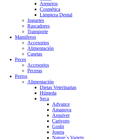
Areneros
Cosmética
Limpieza Dental
Juguetes
Rascadores
Transporte
Mamíferos
Accesorios
Alimentación
Casetas
Peces
Accesorios
Peceras
Perros
Alimentación
Dietas Veterinarias
Húmeda
Seca
Advance
Amanova
Arquivet
Carivoro
Gosbi
Josera
Nature´s Variety