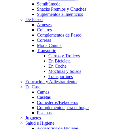
Semihúmeda
Snacks Premios y Chuches
Suplementos alimenticios
De Paseo
Arneses
Collares
Complementos de Paseo
Correas
Moda Canina
Transporte
Carros y Trolleys
En Bicicleta
En Coche
Mochilas y bolsos
Transportines
Educación y Adiestramiento
En Casa
Camas
Casetas
Comederos/Bebederos
Complementos para el hogar
Piscinas
Juguetes
Salud e Higiene
Accesorios de Higiene