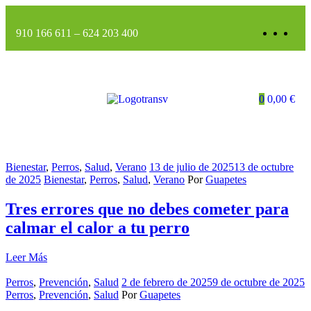
910 166 611
–
624 203 400
0
0,00
€
Bienestar
,
Perros
,
Salud
,
Verano
13 de julio de 2025
13 de octubre
de 2025
Bienestar
,
Perros
,
Salud
,
Verano
Por
Guapetes
Tres errores que no debes cometer para
calmar el calor a tu perro
Leer Más
Perros
,
Prevención
,
Salud
2 de febrero de 2025
9 de octubre de 2025
Perros
,
Prevención
,
Salud
Por
Guapetes