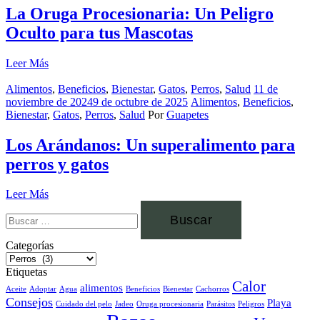
La Oruga Procesionaria: Un Peligro
Oculto para tus Mascotas
Leer Más
Alimentos
,
Beneficios
,
Bienestar
,
Gatos
,
Perros
,
Salud
11 de
noviembre de 2024
9 de octubre de 2025
Alimentos
,
Beneficios
,
Bienestar
,
Gatos
,
Perros
,
Salud
Por
Guapetes
Los Arándanos: Un superalimento para
perros y gatos
Leer Más
Categorías
Etiquetas
Calor
alimentos
Aceite
Adoptar
Agua
Beneficios
Bienestar
Cachorros
Consejos
Playa
Cuidado del pelo
Jadeo
Oruga procesionaria
Parásitos
Peligros