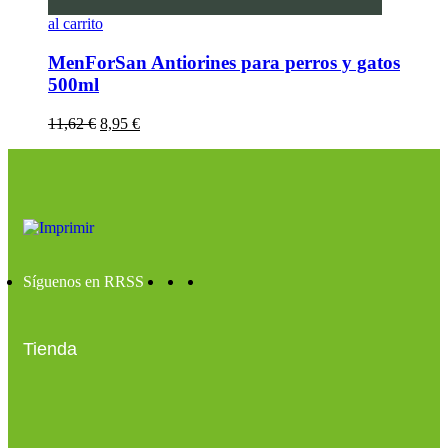
al carrito
MenForSan Antiorines para perros y gatos
500ml
11,62
€
8,95
€
Síguenos en RRSS
Tienda