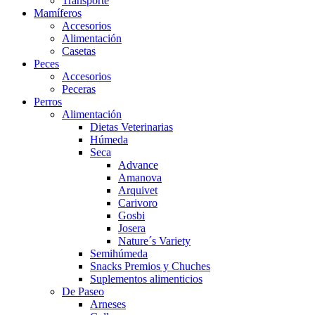
Transporte
Mamíferos
Accesorios
Alimentación
Casetas
Peces
Accesorios
Peceras
Perros
Alimentación
Dietas Veterinarias
Húmeda
Seca
Advance
Amanova
Arquivet
Carivoro
Gosbi
Josera
Nature´s Variety
Semihúmeda
Snacks Premios y Chuches
Suplementos alimenticios
De Paseo
Arneses