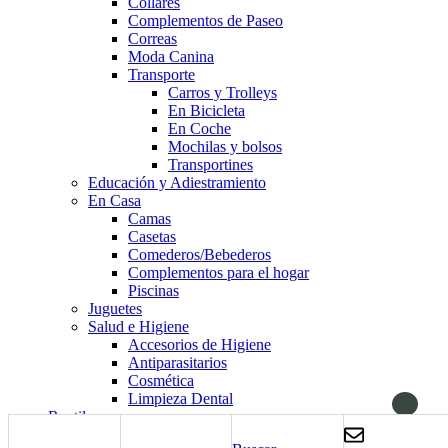
Collares
Complementos de Paseo
Correas
Moda Canina
Transporte
Carros y Trolleys
En Bicicleta
En Coche
Mochilas y bolsos
Transportines
Educación y Adiestramiento
En Casa
Camas
Casetas
Comederos/Bebederos
Complementos para el hogar
Piscinas
Juguetes
Salud e Higiene
Accesorios de Higiene
Antiparasitarios
Cosmética
Limpieza Dental
Reptiles
Alimentación