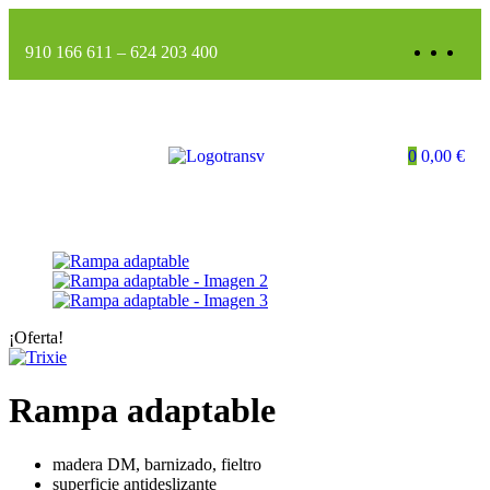
910 166 611
–
624 203 400
0
0,00
€
¡Oferta!
Rampa adaptable
madera DM, barnizado, fieltro
superficie antideslizante