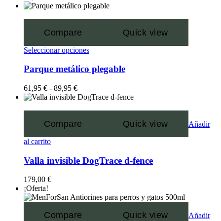
Compare
Quick view
Seleccionar opciones
Parque metálico plegable
61,95
€
-
89,95
€
Compare
Quick view
Añadir
al carrito
Valla invisible DogTrace d-fence
179,00
€
¡Oferta!
Compare
Quick view
Añadir