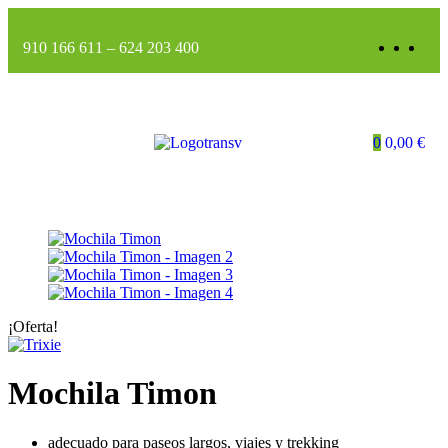
910 166 611
–
624 203 400
0
0,00
€
¡Oferta!
Mochila Timon
adecuado para paseos largos, viajes y trekking