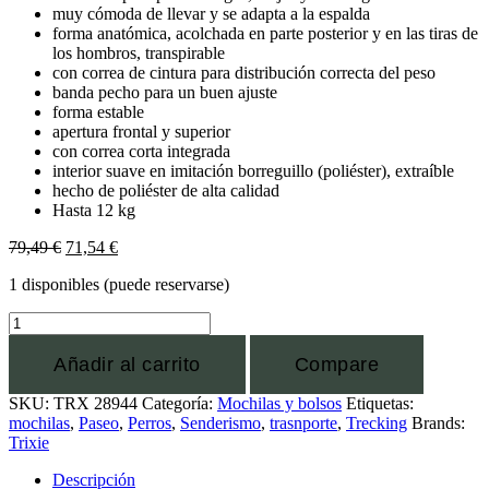
muy cómoda de llevar y se adapta a la espalda
forma anatómica, acolchada en parte posterior y en las tiras de
los hombros, transpirable
con correa de cintura para distribución correcta del peso
banda pecho para un buen ajuste
forma estable
apertura frontal y superior
con correa corta integrada
interior suave en imitación borreguillo (poliéster), extraíble
hecho de poliéster de alta calidad
Hasta 12 kg
79,49
€
71,54
€
1 disponibles (puede reservarse)
Añadir al carrito
Compare
SKU:
TRX 28944
Categoría:
Mochilas y bolsos
Etiquetas:
mochilas
,
Paseo
,
Perros
,
Senderismo
,
trasnporte
,
Trecking
Brands:
Trixie
Descripción