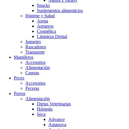
Nature's Variety
Snacks
Suplementos alimenticios
Higiene y Salud
Arena
Areneros
Cosmética
Limpieza Dental
Juguetes
Rascadores
Transporte
Mamíferos
Accesorios
Alimentación
Casetas
Peces
Accesorios
Peceras
Perros
Alimentación
Dietas Veterinarias
Húmeda
Seca
Advance
Amanova