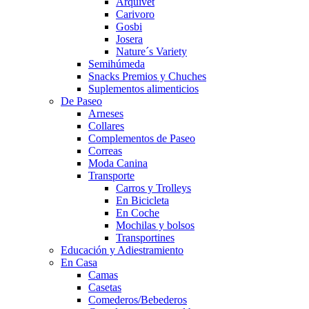
Arquivet
Carivoro
Gosbi
Josera
Nature´s Variety
Semihúmeda
Snacks Premios y Chuches
Suplementos alimenticios
De Paseo
Arneses
Collares
Complementos de Paseo
Correas
Moda Canina
Transporte
Carros y Trolleys
En Bicicleta
En Coche
Mochilas y bolsos
Transportines
Educación y Adiestramiento
En Casa
Camas
Casetas
Comederos/Bebederos