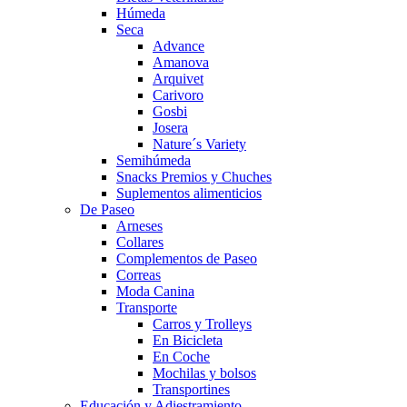
Húmeda
Seca
Advance
Amanova
Arquivet
Carivoro
Gosbi
Josera
Nature´s Variety
Semihúmeda
Snacks Premios y Chuches
Suplementos alimenticios
De Paseo
Arneses
Collares
Complementos de Paseo
Correas
Moda Canina
Transporte
Carros y Trolleys
En Bicicleta
En Coche
Mochilas y bolsos
Transportines
Educación y Adiestramiento