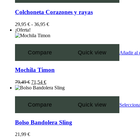
Colchoneta Corazones y rayas
29,95
€
-
36,95
€
¡Oferta!
Compare
Quick view
Añadir al 
Mochila Timon
79,49
€
71,54
€
Compare
Quick view
Selecciona
Bolso Bandolera Sling
21,99
€