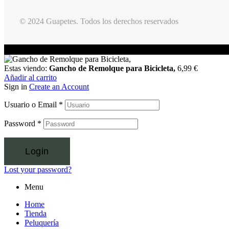
© 2024 Guapetes. Todos los derechos reservados
Estas viendo:
Gancho de Remolque para Bicicleta,
6,99
€
Añadir al carrito
Sign in
Create an Account
Usuario o Email
*
Password
*
Login
Lost your password?
Menu
Home
Tienda
Peluquería