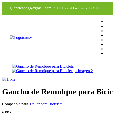
guapetesdogs@gmail.com
/
910 166 611
–
624 203 400
Gancho de Remolque para Bicic
Compatible para
Trailer para Bicicleta
6,99
€