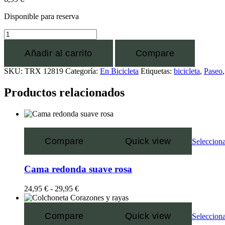
Disponible para reserva
Añadir al carrito
Compare
SKU:
TRX 12819
Categoría:
En Bicicleta
Etiquetas:
bicicleta
,
Paseo
Productos relacionados
Compare
Quick view
Selecciona
Cama redonda suave rosa
24,95
€
-
29,95
€
Compare
Quick view
Selecciona