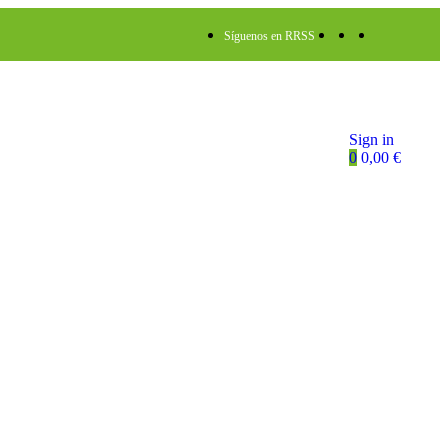
Síguenos en RRSS
Sign in
0
0,00
€