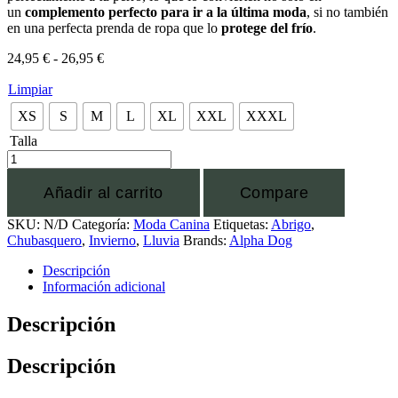
un
complemento perfecto para ir a la última moda
, si no también
en una perfecta prenda de ropa que lo
protege del frío
.
24,95
€
-
26,95
€
Limpiar
XS
S
M
L
XL
XXL
XXXL
Talla
Añadir al carrito
Compare
SKU:
N/D
Categoría:
Moda Canina
Etiquetas:
Abrigo
,
Chubasquero
,
Invierno
,
Lluvia
Brands:
Alpha Dog
Descripción
Información adicional
Descripción
Descripción