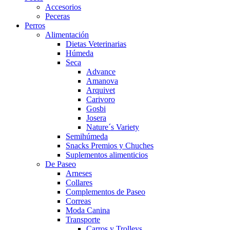
Accesorios
Peceras
Perros
Alimentación
Dietas Veterinarias
Húmeda
Seca
Advance
Amanova
Arquivet
Carivoro
Gosbi
Josera
Nature´s Variety
Semihúmeda
Snacks Premios y Chuches
Suplementos alimenticios
De Paseo
Arneses
Collares
Complementos de Paseo
Correas
Moda Canina
Transporte
Carros y Trolleys