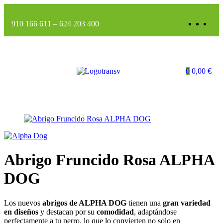
910 166 611
–
624 203 400
0
0,00
€
Abrigo Fruncido Rosa ALPHA
DOG
Los nuevos
abrigos de ALPHA DOG
tienen una
gran variedad
en diseños
y destacan por su
comodidad
, adaptándose
perfectamente a tu perro, lo que lo convierten no solo en