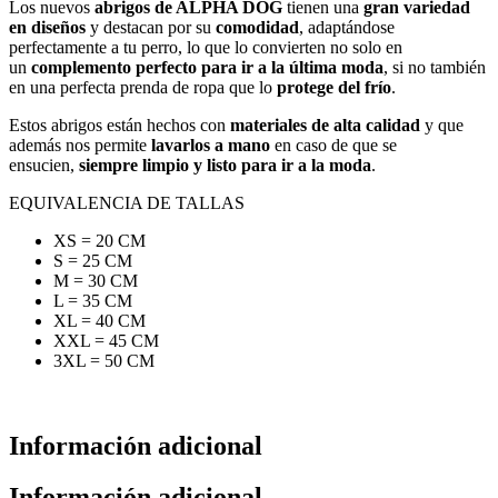
Los nuevos
abrigos de ALPHA DOG
tienen una
gran variedad
en diseños
y destacan por su
comodidad
, adaptándose
perfectamente a tu perro, lo que lo convierten no solo en
un
complemento perfecto para ir a la última moda
, si no también
en una perfecta prenda de ropa que lo
protege del frío
.
Estos abrigos están hechos con
materiales de alta calidad
y que
además nos permite
lavarlos a mano
en caso de que se
ensucien,
siempre limpio y listo para ir a la moda
.
EQUIVALENCIA DE TALLAS
XS = 20 CM
S = 25 CM
M = 30 CM
L = 35 CM
XL = 40 CM
XXL = 45 CM
3XL = 50 CM
Información adicional
Información adicional