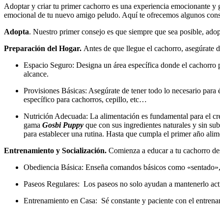
Adoptar y criar tu primer cachorro es una experiencia emocionante y gr
emocional de tu nuevo amigo peludo. Aquí te ofrecemos algunos conse
Adopta
. Nuestro primer consejo es que siempre que sea posible, adop
Preparación del Hogar.
Antes de que llegue el cachorro, asegúrate de
Espacio Seguro: Designa un área específica donde el cachorro p
alcance.
Provisiones Básicas: Asegúrate de tener todo lo necesario para
específico para cachorros, cepillo, etc…
Nutrición Adecuada: La alimentación es fundamental para el cre
gama
Gosbi Puppy
que con sus ingredientes naturales y sin sub
para establecer una rutina. Hasta que cumpla el primer año alim
Entrenamiento y Socialización.
Comienza a educar a tu cachorro des
Obediencia Básica: Enseña comandos básicos como «sentado»,
Paseos Regulares: Los paseos no solo ayudan a mantenerlo activ
Entrenamiento en Casa: Sé constante y paciente con el entrenami