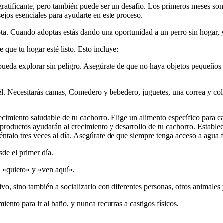
atificante, pero también puede ser un desafío. Los primeros meses son cr
jos esenciales para ayudarte en este proceso.
ta. Cuando adoptas estás dando una oportunidad a un perro sin hogar, y e
 que tu hogar esté listo. Esto incluye:
ueda explorar sin peligro. Asegúrate de que no haya objetos pequeños q
 él. Necesitarás camas, Comedero y bebedero, juguetes, una correa y col
cimiento saludable de tu cachorro. Elige un alimento específico para c
productos ayudarán al crecimiento y desarrollo de tu cachorro. Establec
éntalo tres veces al día. Asegúrate de que siempre tenga acceso a agua f
de el primer día.
 «quieto» y «ven aquí».
o, sino también a socializarlo con diferentes personas, otros animales 
ento para ir al baño, y nunca recurras a castigos físicos.