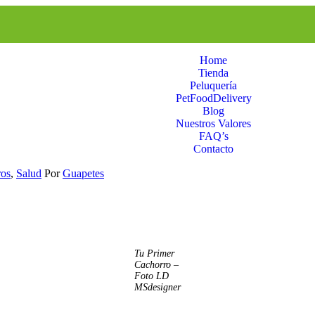
Home
Tienda
Peluquería
PetFoodDelivery
Blog
Nuestros Valores
FAQ’s
Contacto
ros
,
Salud
Por
Guapetes
Tu Primer
Cachorro –
Foto LD
MSdesigner