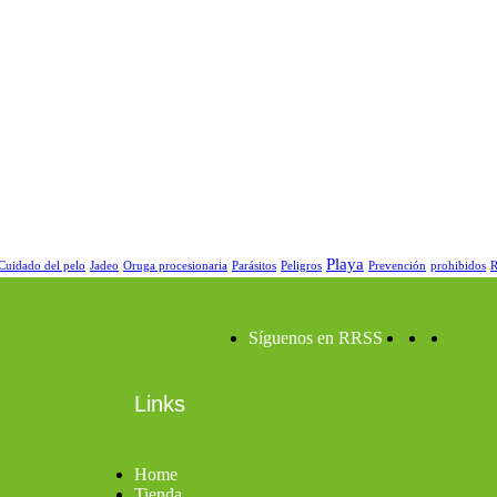
Playa
Cuidado del pelo
Jadeo
Oruga procesionaria
Parásitos
Peligros
Prevención
prohibidos
R
Síguenos en RRSS
Links
Home
Tienda