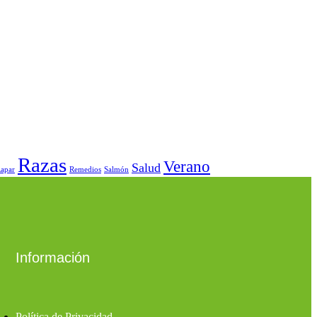
Razas
Verano
Salud
apar
Remedios
Salmón
Información
Política de Privacidad