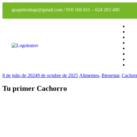
guapetesdogs@gmail.com
/
910 166 611
–
624 203 400
8 de julio de 2024
9 de octubre de 2025
Alimentos
,
Bienestar
,
Cachor
Tu primer Cachorro