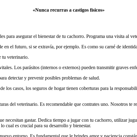
«Nunca recurras a castigos físicos»
es para asegurar el bienestar de tu cachorro. Programa una visita al vete
le en el futuro, si se extravía, por ejemplo. Es como su carné de identid
tu veterinario.
itales. Los parásitos (internos o externos) pueden transmitir graves en
ara detectar y prevenir posibles problemas de salud.
de los casos, los seguros de hogar tienen coberturas para la responsabil
acturas del veterinario. Es recomendable que contrates uno. Nosotros t
e necesitan gastar. Dedica tiempo a jugar con tu cachorro, utilizar jugu
o cual es crucial para su desarrollo y bienestar.
nuevo entorno. Es fundamental que le brindes amor y paciencia constá