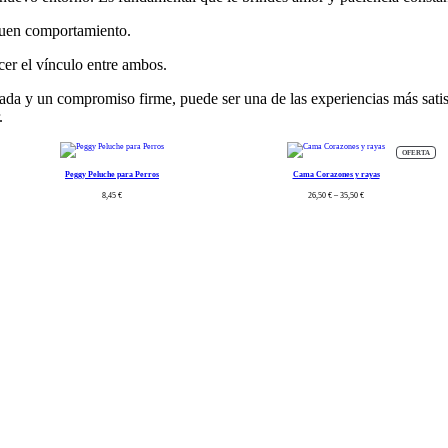
 buen comportamiento.
er el vínculo entre ambos.
ada y un compromiso firme, puede ser una de las experiencias más satisf
.
OFERTA
Peggy Peluche para Perros
Cama Corazones y rayas
8,45
€
26,50
€
–
35,50
€