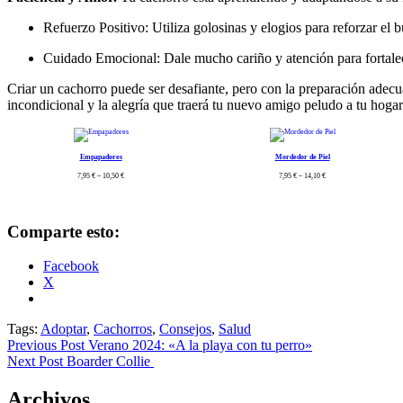
Refuerzo Positivo: Utiliza golosinas y elogios para reforzar el
Cuidado Emocional: Dale mucho cariño y atención para fortalec
Criar un cachorro puede ser desafiante, pero con la preparación adecu
incondicional y la alegría que traerá tu nuevo amigo peludo a tu hogar
Empapadores
Mordedor de Piel
7,95
€
–
10,50
€
7,95
€
–
14,10
€
Comparte esto:
Facebook
X
Tags:
Adoptar
,
Cachorros
,
Consejos
,
Salud
Previous Post
Verano 2024: «A la playa con tu perro»
Next Post
Boarder Collie
Archivos