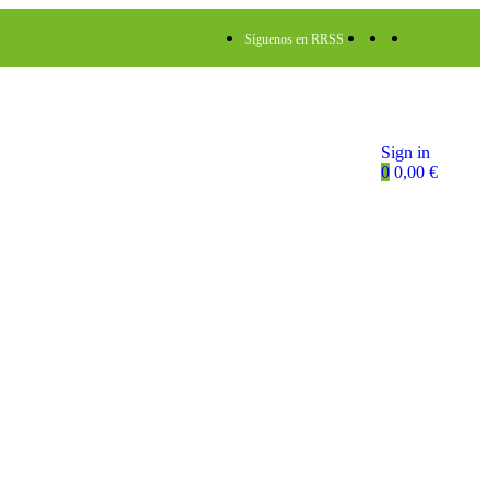
Síguenos en RRSS
Sign in
0
0,00
€