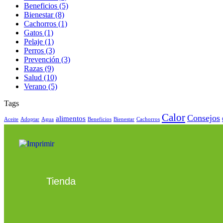
Beneficios
(5)
Bienestar
(8)
Cachorros
(1)
Gatos
(1)
Pelaje
(1)
Perros
(3)
Prevención
(3)
Razas
(9)
Salud
(10)
Verano
(5)
Tags
Calor
Consejos
alimentos
Aceite
Adoptar
Agua
Beneficios
Bienestar
Cachorros
Tienda