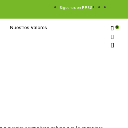
Síguenos en RRSS
Nuestros Valores
0
da a nuestro compañero peludo que le encantara,