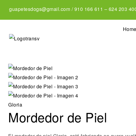
guapetesdogs@gmail.com
/
910 166 611
–
624 203 40
Hom
Gloria
Mordedor de Piel
El modedor de piel Gloria, está fabricado en cuero vue