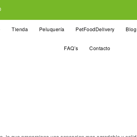
0
e
Tienda
Peluquería
PetFoodDelivery
Blog
FAQ’s
Contacto
lto, lo que proporciona una sensacion mas agradable y cali