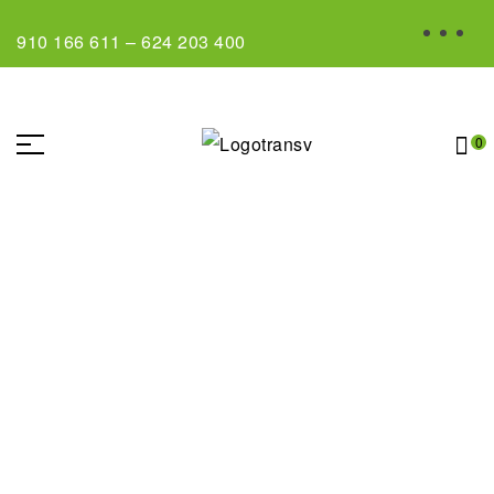
910 166 611
–
624 203 400
0