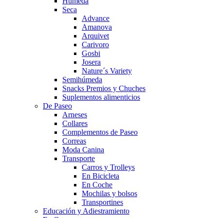
Húmeda
Seca
Advance
Amanova
Arquivet
Carivoro
Gosbi
Josera
Nature´s Variety
Semihúmeda
Snacks Premios y Chuches
Suplementos alimenticios
De Paseo
Arneses
Collares
Complementos de Paseo
Correas
Moda Canina
Transporte
Carros y Trolleys
En Bicicleta
En Coche
Mochilas y bolsos
Transportines
Educación y Adiestramiento