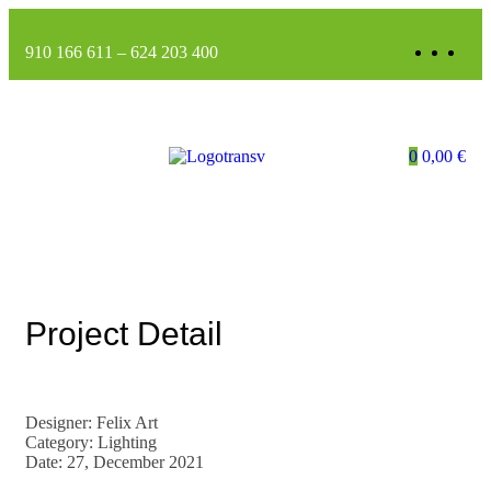
910 166 611
–
624 203 400
0
0,00
€
Project Detail
Designer: Felix Art
Category: Lighting
Date: 27, December 2021