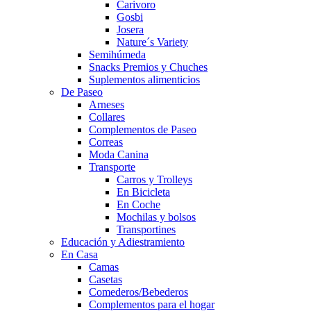
Carivoro
Gosbi
Josera
Nature´s Variety
Semihúmeda
Snacks Premios y Chuches
Suplementos alimenticios
De Paseo
Arneses
Collares
Complementos de Paseo
Correas
Moda Canina
Transporte
Carros y Trolleys
En Bicicleta
En Coche
Mochilas y bolsos
Transportines
Educación y Adiestramiento
En Casa
Camas
Casetas
Comederos/Bebederos
Complementos para el hogar