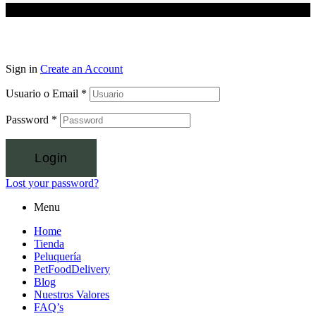
Sign in
Create an Account
Usuario o Email
*
Password
*
Login
Lost your password?
Menu
Home
Tienda
Peluquería
PetFoodDelivery
Blog
Nuestros Valores
FAQ’s