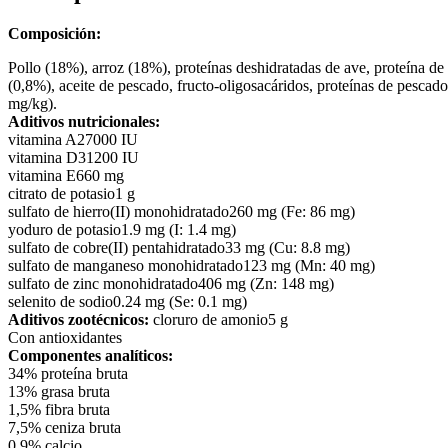
Composición:
Pollo (18%), arroz (18%), proteínas deshidratadas de ave, proteína de 
(0,8%), aceite de pescado, fructo-oligosacáridos, proteínas de pescad
mg/kg).
Aditivos nutricionales:
vitamina A
27000 IU
vitamina D3
1200 IU
vitamina E
660 mg
citrato de potasio
1 g
sulfato de hierro(II) monohidratado
260 mg (Fe: 86 mg)
yoduro de potasio
1.9 mg (I: 1.4 mg)
sulfato de cobre(II) pentahidratado
33 mg (Cu: 8.8 mg)
sulfato de manganeso monohidratado
123 mg (Mn: 40 mg)
sulfato de zinc monohidratado
406 mg (Zn: 148 mg)
selenito de sodio
0.24 mg (Se: 0.1 mg)
Aditivos zootécnicos:
cloruro de amonio
5 g
Con antioxidantes
Componentes analíticos:
34%
proteína bruta
13%
grasa bruta
1,5%
fibra bruta
7,5%
ceniza bruta
0,9%
calcio