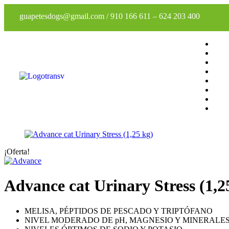
guapetesdogs@gmail.com
/
910 166 611
–
624 203 400
¡Oferta!
Advance cat Urinary Stress (1,2
MELISA, PÉPTIDOS DE PESCADO Y TRIPTÓFANO
NIVEL MODERADO DE pH, MAGNESIO Y MINERALE