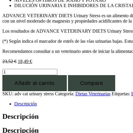
NIVELES ÓPTIMOS DE SODIO Y POTASIO
DILUCIÓN URINARIA E INHIBIDORES DE LA CRIST
ADVANCE VETERINARY DIETS Urinary Stress es un alimento dietético 
con un nivel moderado de magnesio y propiedades acidificantes de la ori
Los resultados de ADVANCE VETERINARY DIETS Urinary Stress están c
(*) Según indica el marcador de estrés de las vías urinarias bajas. Es
Recomendamos consultar a un veterinario antes de iniciar la alimentac
23,52
€
18,49
€
Añadir al carrito
Compare
SKU:
adv cat urinary stress
Categoría:
Dietas Veterinarias
Etiquetas:
Descripción
Descripción
Descripción