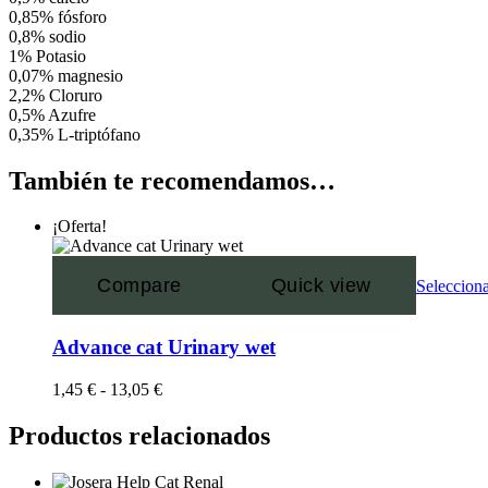
0,85%
fósforo
0,8%
sodio
1%
Potasio
0,07%
magnesio
2,2%
Cloruro
0,5%
Azufre
0,35%
L-triptófano
También te recomendamos…
¡Oferta!
Compare
Quick view
Selecciona
Advance cat Urinary wet
1,45
€
-
13,05
€
Productos relacionados