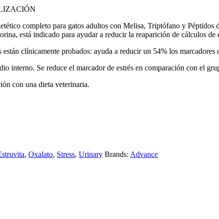
ALIZACIÓN
completo para gatos adultos con Melisa, Triptófano y Péptidos de P
na, está indicado para ayudar a reducir la reaparición de cálculos de es
línicamente probados: ayuda a reducir un 54% los marcadores de estré
tudio interno. Se reduce el marcador de estrés en comparación con el gru
ión con una dieta veterinaria.
Estruvita
,
Oxalato
,
Stress
,
Urinary
Brands:
Advance