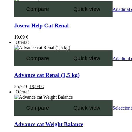
Compare
Quick view
Añadir al 
Josera Help Cat Renal
19,09
€
¡Oferta!
Compare
Quick view
Añadir al 
Advance cat Renal (1,5 kg)
25,72
€
19,99
€
¡Oferta!
Compare
Quick view
Selecciona
Advance cat Weight Balance