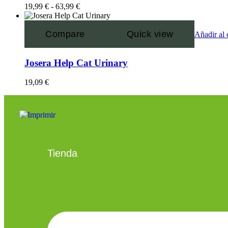
19,99
€
-
63,99
€
Compare
Quick view
Añadir al 
Josera Help Cat Urinary
19,09
€
Tienda