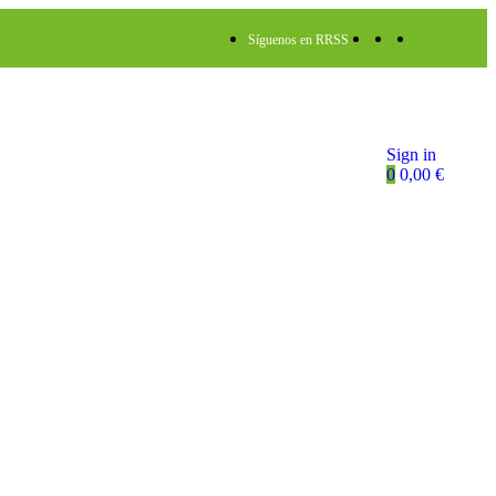
Síguenos en RRSS
Sign in
0
0,00
€