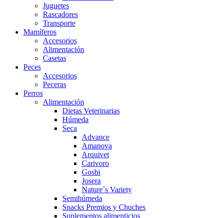
Juguetes
Rascadores
Transporte
Mamíferos
Accesorios
Alimentación
Casetas
Peces
Accesorios
Peceras
Perros
Alimentación
Dietas Veterinarias
Húmeda
Seca
Advance
Amanova
Arquivet
Carivoro
Gosbi
Josera
Nature´s Variety
Semihúmeda
Snacks Premios y Chuches
Suplementos alimenticios