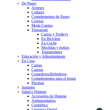
De Paseo
Arneses
Collares
Complementos de Paseo
Correas
Moda Canina
Transporte
Carros y Trolleys
En Bicicleta
En Coche
Mochilas y bolsos
Transportines
Educación y Adiestramiento
En Casa
Camas
Casetas
Comederos/Bebederos
Complementos para el hogar
Piscinas
Juguetes
Salud e Higiene
Accesorios de Higiene
Antiparasitarios
Cosmética
Limpieza Dental