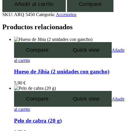
Añadir al carrito
Compare
SKU:
ARQ 5450
Categoría:
Accesorios
Productos relacionados
Compare
Quick view
Añadir
al carrito
Hueso de Jibia (2 unidades con gancho)
5,90
€
Compare
Quick view
Añadir
al carrito
Pelo de cabra (20 g)