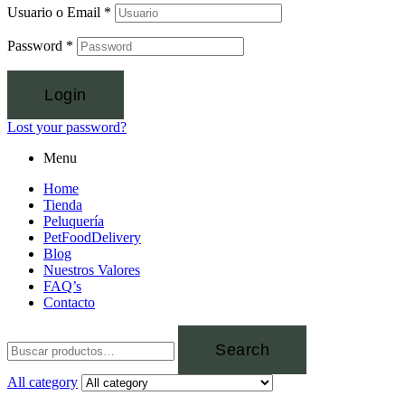
Usuario o Email
*
Password
*
Login
Lost your password?
Menu
Home
Tienda
Peluquería
PetFoodDelivery
Blog
Nuestros Valores
FAQ’s
Contacto
Search
All category