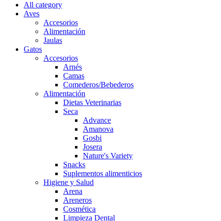
All category
Aves
Accesorios
Alimentación
Jaulas
Gatos
Accesorios
Arnés
Camas
Comederos/Bebederos
Alimentación
Dietas Veterinarias
Seca
Advance
Amanova
Gosbi
Josera
Nature's Variety
Snacks
Suplementos alimenticios
Higiene y Salud
Arena
Areneros
Cosmética
Limpieza Dental