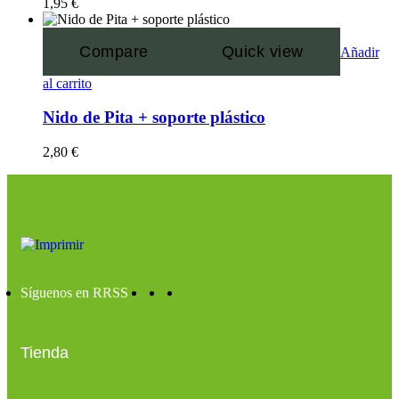
1,95
€
Compare
Quick view
Añadir
al carrito
Nido de Pita + soporte plástico
2,80
€
Síguenos en RRSS
Tienda