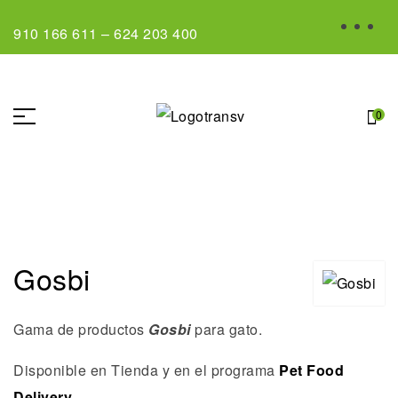
910 166 611
–
624 203 400
0
Gosbi
Gama de productos
Gosbi
para gato.
Disponible en Tienda y en el programa
Pet Food
Delivery