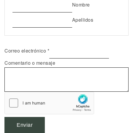
Nombre
Apellidos
e
Correo electrónico
*
l
Comentario o mensaje
e
c
t
r
ó
n
i
Enviar
c