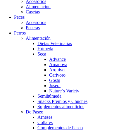
Accesorios
Alimentación
Casetas
Peces
Accesorios
Peceras
Perros
Alimentación
Dietas Veterinarias
Húmeda
Seca
Advance
Amanova
Arquivet
Carivoro
Gosbi
Josera
Nature´s Variety
Semihúmeda
Snacks Premios y Chuches
Suplementos alimenticios
De Paseo
Arneses
Collares
Complementos de Paseo