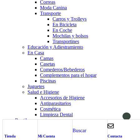
Correas
Moda Canina
Transporte
Carros y Trolleys
En Bicicleta
En Coche
Mochilas y bolsos
Transportines
Educación y Adiestramiento
En Casa
Camas
Casetas
Comederos/Bebederos
Complementos para el hogar
Piscinas
Juguetes
Salud e Higiene
Accesorios de Higiene
Antiparasitarios
Cosmética
Limpieza Dental
Reptiles
Alimentación
Buscar
Carrito de Compra
cerrar
Tienda
Mi Cuenta
Contacta