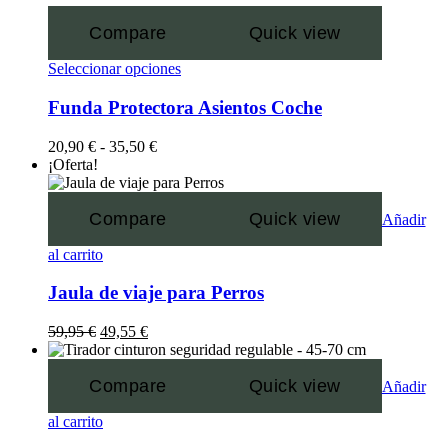
Compare
Quick view
Seleccionar opciones
Funda Protectora Asientos Coche
20,90
€
-
35,50
€
¡Oferta!
Compare
Quick view
Añadir
al carrito
Jaula de viaje para Perros
59,95
€
49,55
€
Compare
Quick view
Añadir
al carrito