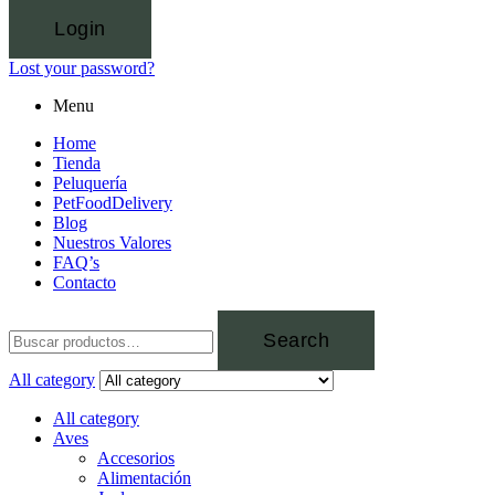
Login
Lost your password?
Menu
Home
Tienda
Peluquería
PetFoodDelivery
Blog
Nuestros Valores
FAQ’s
Contacto
Search
All category
All category
Aves
Accesorios
Alimentación