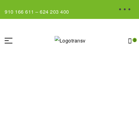
910 166 611
–
624 203 400
0