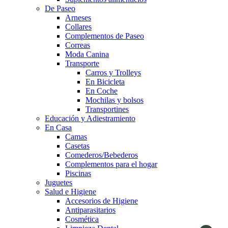
De Paseo
Arneses
Collares
Complementos de Paseo
Correas
Moda Canina
Transporte
Carros y Trolleys
En Bicicleta
En Coche
Mochilas y bolsos
Transportines
Educación y Adiestramiento
En Casa
Camas
Casetas
Comederos/Bebederos
Complementos para el hogar
Piscinas
Juguetes
Salud e Higiene
Accesorios de Higiene
Antiparasitarios
Cosmética