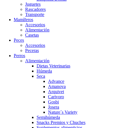
Juguetes
Rascadores
Transporte
Mamíferos
Accesorios
Alimentación
Casetas
Peces
Accesorios
Peceras
Perros
Alimentación
Dietas Veterinarias
Húmeda
Seca
Advance
Amanova
Arquivet
Carivoro
Gosbi
Josera
Nature´s Variety
Semihúmeda
Snacks Premios y Chuches
Suplementos alimenticios