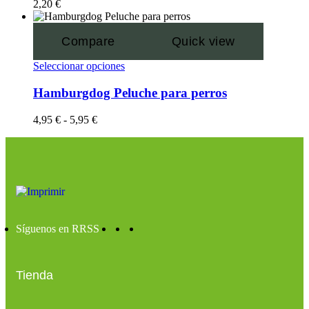
2,20
€
Compare
Quick view
Seleccionar opciones
Hamburgdog Peluche para perros
4,95
€
-
5,95
€
Síguenos en RRSS
Tienda