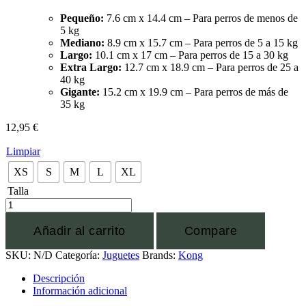
Pequeño:
7.6 cm x 14.4 cm – Para perros de menos de
5 kg
Mediano:
8.9 cm x 15.7 cm – Para perros de 5 a 15 kg
Largo:
10.1 cm x 17 cm – Para perros de 15 a 30 kg
Extra Largo:
12.7 cm x 18.9 cm – Para perros de 25 a
40 kg
Gigante:
15.2 cm x 19.9 cm – Para perros de más de
35 kg
12,95
€
Limpiar
XS
S
M
L
XL
Talla
Añadir al carrito
Compare
SKU:
N/D
Categoría:
Juguetes
Brands:
Kong
Descripción
Información adicional