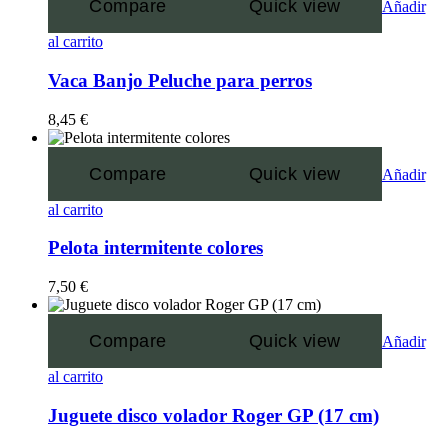
Compare
Quick view
Añadir
al carrito
Vaca Banjo Peluche para perros
8,45
€
Compare
Quick view
Añadir
al carrito
Pelota intermitente colores
7,50
€
Compare
Quick view
Añadir
al carrito
Juguete disco volador Roger GP (17 cm)