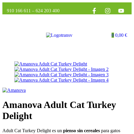
910 166 611
–
624 203 400
0
0,00
€
Amanova Adult Cat Turkey
Delight
Adult Cat Turkey Delight es un
pienso sin cereales
para gatos