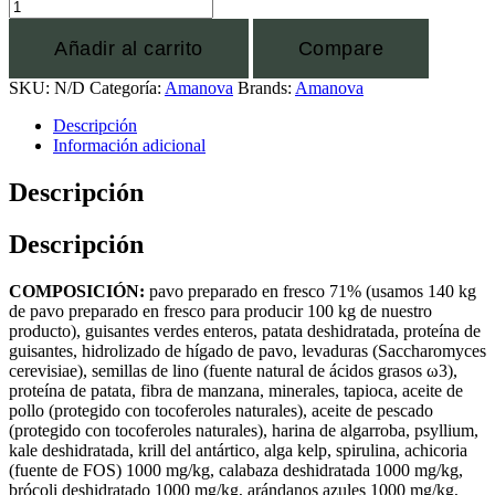
Añadir al carrito
Compare
SKU:
N/D
Categoría:
Amanova
Brands:
Amanova
Descripción
Información adicional
Descripción
Descripción
COMPOSICIÓN:
pavo preparado en fresco 71% (usamos 140 kg
de pavo preparado en fresco para producir 100 kg de nuestro
producto), guisantes verdes enteros, patata deshidratada, proteína de
guisantes, hidrolizado de hígado de pavo, levaduras (Saccharomyces
cerevisiae), semillas de lino (fuente natural de ácidos grasos ω3),
proteína de patata, fibra de manzana, minerales, tapioca, aceite de
pollo (protegido con tocoferoles naturales), aceite de pescado
(protegido con tocoferoles naturales), harina de algarroba, psyllium,
kale deshidratada, krill del antártico, alga kelp, spirulina, achicoria
(fuente de FOS) 1000 mg/kg, calabaza deshidratada 1000 mg/kg,
brócoli deshidratado 1000 mg/kg, arándanos azules 1000 mg/kg,