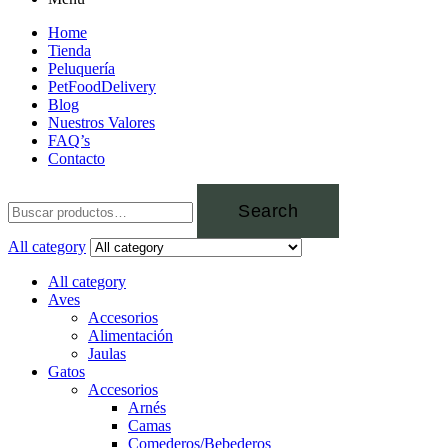
Home
Tienda
Peluquería
PetFoodDelivery
Blog
Nuestros Valores
FAQ’s
Contacto
Search
All category
All category
Aves
Accesorios
Alimentación
Jaulas
Gatos
Accesorios
Arnés
Camas
Comederos/Bebederos