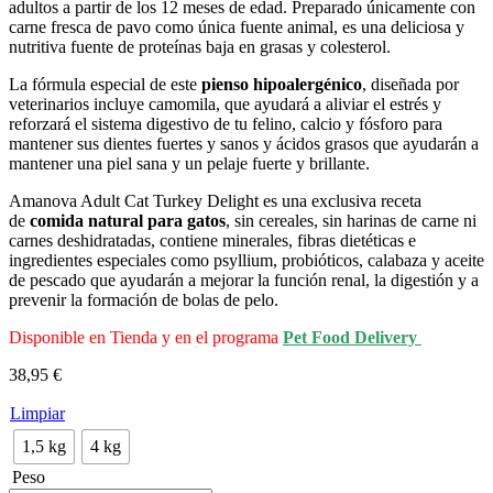
adultos a partir de los 12 meses de edad. Preparado únicamente con
carne fresca de pavo como única fuente animal, es una deliciosa y
nutritiva fuente de proteínas baja en grasas y colesterol.
La fórmula especial de este
pienso hipoalergénico
, diseñada por
veterinarios incluye camomila, que ayudará a aliviar el estrés y
reforzará el sistema digestivo de tu felino, calcio y fósforo para
mantener sus dientes fuertes y sanos y ácidos grasos que ayudarán a
mantener una piel sana y un pelaje fuerte y brillante.
Amanova Adult Cat Turkey Delight es una exclusiva receta
de
comida natural para gatos
, sin cereales, sin harinas de carne ni
carnes deshidratadas, contiene minerales, fibras dietéticas e
ingredientes especiales como psyllium, probióticos, calabaza y aceite
de pescado que ayudarán a mejorar la función renal, la digestión y a
prevenir la formación de bolas de pelo.
Disponible en Tienda y en el programa
Pet Food Delivery
38,95
€
Limpiar
1,5 kg
4 kg
Peso