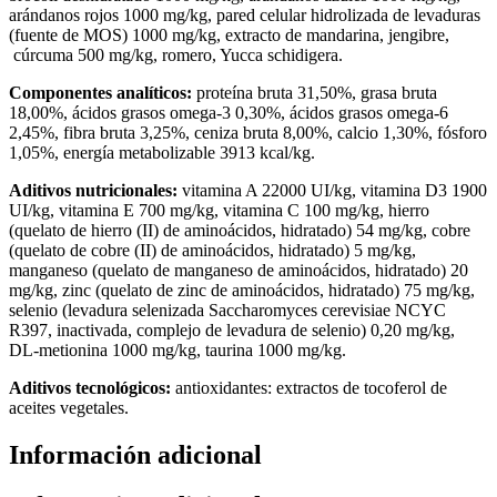
arándanos rojos 1000 mg/kg, pared celular hidrolizada de levaduras
(fuente de MOS) 1000 mg/kg, extracto de mandarina, jengibre,
cúrcuma 500 mg/kg, romero, Yucca schidigera.
Componentes analíticos:
proteína bruta 31,50%, grasa bruta
18,00%, ácidos grasos omega-3 0,30%, ácidos grasos omega-6
2,45%, fibra bruta 3,25%, ceniza bruta 8,00%, calcio 1,30%, fósforo
1,05%, energía metabolizable 3913 kcal/kg.
Aditivos nutricionales:
vitamina A 22000 UI/kg, vitamina D3 1900
UI/kg, vitamina E 700 mg/kg, vitamina C 100 mg/kg, hierro
(quelato de hierro (II) de aminoácidos, hidratado) 54 mg/kg, cobre
(quelato de cobre (II) de aminoácidos, hidratado) 5 mg/kg,
manganeso (quelato de manganeso de aminoácidos, hidratado) 20
mg/kg, zinc (quelato de zinc de aminoácidos, hidratado) 75 mg/kg,
selenio (levadura selenizada Saccharomyces cerevisiae NCYC
R397, inactivada, complejo de levadura de selenio) 0,20 mg/kg,
DL-metionina 1000 mg/kg, taurina 1000 mg/kg.
Aditivos tecnológicos:
antioxidantes: extractos de tocoferol de
aceites vegetales.
Información adicional