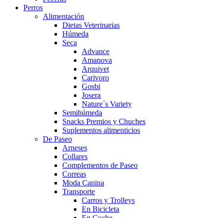
Perros
Alimentación
Dietas Veterinarias
Húmeda
Seca
Advance
Amanova
Arquivet
Carivoro
Gosbi
Josera
Nature´s Variety
Semihúmeda
Snacks Premios y Chuches
Suplementos alimenticios
De Paseo
Arneses
Collares
Complementos de Paseo
Correas
Moda Canina
Transporte
Carros y Trolleys
En Bicicleta
En Coche