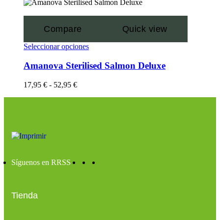
Compare
Quick view
Seleccionar opciones
Amanova Sterilised Salmon Deluxe
17,95
€
-
52,95
€
Síguenos en RRSS
Tienda