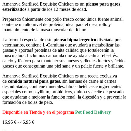
Amanova Sterilised Exquisite Chicken es un
pienso para gatos
esterilizados
a partir de los 12 meses de edad.
Preparado únicamente con pollo fresco como única fuente animal,
contiene un alto nivel de proteína, ideal para el desarrollo y
mantenimiento de la masa muscular del felino.
La fórmula especial de este
pienso hipoalergénico
diseñada por
veterinarios, contiene L-Carnitina que ayudará a metabolizar las
grasas y aportará proteínas de alta calidad que fortalecerán la
musculatura. Incluimos camomila que ayuda a calmar el estrés,
calcio y fósforo para mantener sus huesos y dientes fuertes y ácidos
grasos que conseguirán una piel sana y un pelaje fuerte y brillante.
Amanova Sterilised Exquisite Chicken es una receta exclusiva
de
comida natural para gatos
, sin harinas de carne ni carnes
deshidratadas, contiene minerales, fibras dietéticas e ingredientes
especiales como psyllium, probióticos, quinoa y aceite de pescado
que ayudarán a mejorar la función renal, la digestión y a prevenir la
formación de bolas de pelo.
Disponible en Tienda y en el programa
Pet Food Delivery
16,95
€
-
46,95
€