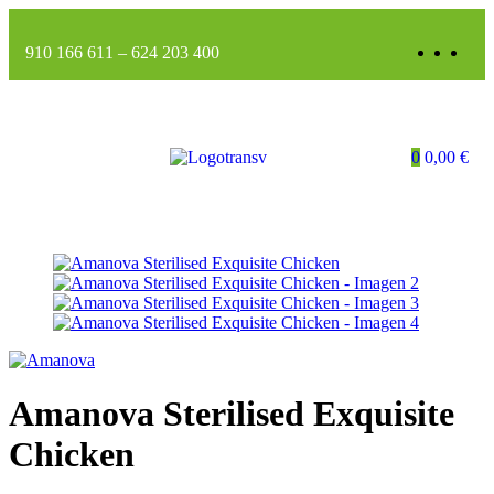
910 166 611
–
624 203 400
0
0,00
€
Amanova Sterilised Exquisite
Chicken