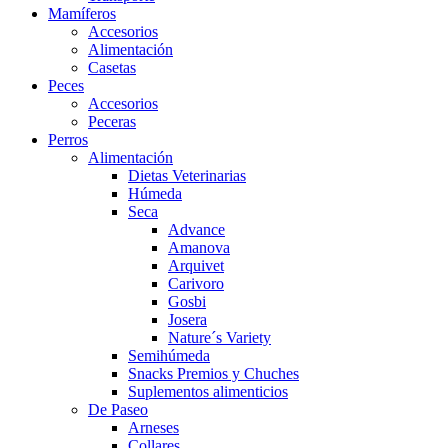
Mamíferos
Accesorios
Alimentación
Casetas
Peces
Accesorios
Peceras
Perros
Alimentación
Dietas Veterinarias
Húmeda
Seca
Advance
Amanova
Arquivet
Carivoro
Gosbi
Josera
Nature´s Variety
Semihúmeda
Snacks Premios y Chuches
Suplementos alimenticios
De Paseo
Arneses
Collares