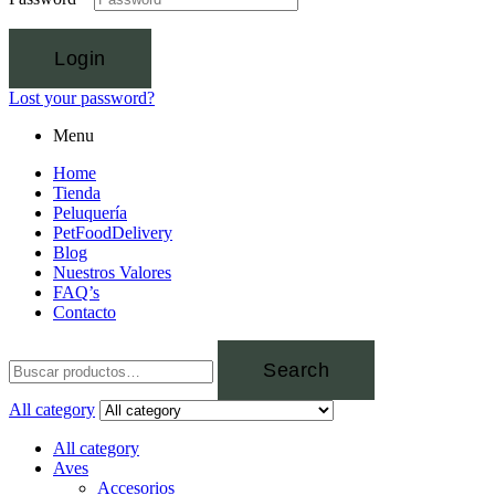
Login
Lost your password?
Menu
Home
Tienda
Peluquería
PetFoodDelivery
Blog
Nuestros Valores
FAQ’s
Contacto
Search
All category
All category
Aves
Accesorios