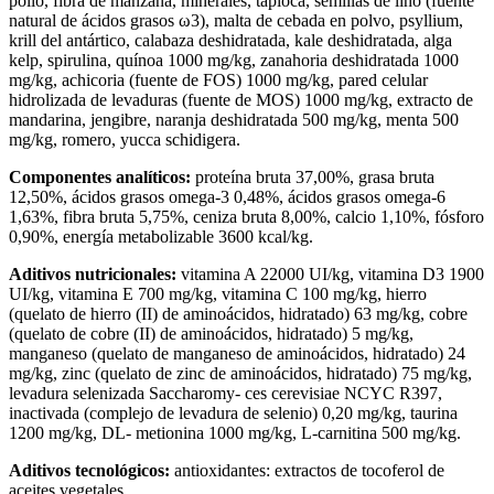
pollo, fibra de manzana, minerales, tapioca, semillas de lino (fuente
natural de ácidos grasos ω3), malta de cebada en polvo, psyllium,
krill del antártico, calabaza deshidratada, kale deshidratada, alga
kelp, spirulina, quínoa 1000 mg/kg, zanahoria deshidratada 1000
mg/kg, achicoria (fuente de FOS) 1000 mg/kg, pared celular
hidrolizada de levaduras (fuente de MOS) 1000 mg/kg, extracto de
mandarina, jengibre, naranja deshidratada 500 mg/kg, menta 500
mg/kg, romero, yucca schidigera.
Componentes analíticos:
proteína bruta 37,00%, grasa bruta
12,50%, ácidos grasos omega-3 0,48%, ácidos grasos omega-6
1,63%, fibra bruta 5,75%, ceniza bruta 8,00%, calcio 1,10%, fósforo
0,90%, energía metabolizable 3600 kcal/kg.
Aditivos nutricionales:
vitamina A 22000 UI/kg, vitamina D3 1900
UI/kg, vitamina E 700 mg/kg, vitamina C 100 mg/kg, hierro
(quelato de hierro (II) de aminoácidos, hidratado) 63 mg/kg, cobre
(quelato de cobre (II) de aminoácidos, hidratado) 5 mg/kg,
manganeso (quelato de manganeso de aminoácidos, hidratado) 24
mg/kg, zinc (quelato de zinc de aminoácidos, hidratado) 75 mg/kg,
levadura selenizada Saccharomy- ces cerevisiae NCYC R397,
inactivada (complejo de levadura de selenio) 0,20 mg/kg, taurina
1200 mg/kg, DL- metionina 1000 mg/kg, L-carnitina 500 mg/kg.
Aditivos tecnológicos:
antioxidantes: extractos de tocoferol de
aceites vegetales.