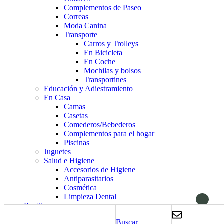
Complementos de Paseo
Correas
Moda Canina
Transporte
Carros y Trolleys
En Bicicleta
En Coche
Mochilas y bolsos
Transportines
Educación y Adiestramiento
En Casa
Camas
Casetas
Comederos/Bebederos
Complementos para el hogar
Piscinas
Juguetes
Salud e Higiene
Accesorios de Higiene
Antiparasitarios
Cosmética
Limpieza Dental
Reptiles
Alimentación
Buscar