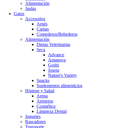
Alimentación
Jaulas
Gatos
Accesorios
Arnés
Camas
Comederos/Bebederos
Alimentación
Dietas Veterinarias
Seca
Advance
Amanova
Gosbi
Josera
Nature's Variety
Snacks
Suplementos alimenticios
Higiene y Salud
Arena
Areneros
Cosmética
Limpieza Dental
Juguetes
Rascadores
Transporte