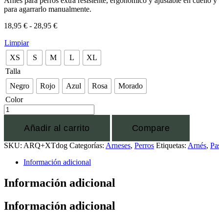
Arnés para perros extra resistente, ergonómico y ajustable en cuello y b
para agarrarlo manualmente.
18,95
€
-
28,95
€
Limpiar
XS
S
M
L
XL
Talla
Negro
Rojo
Azul
Rosa
Morado
Color
Añadir al carrito
Compare
SKU:
ARQ+XTdog
Categorías:
Arneses
,
Perros
Etiquetas:
Arnés
,
Pa
Información adicional
Información adicional
Información adicional