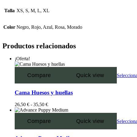
Talla
XS, S, M, L, XL
Color
Negro, Rojo, Azul, Rosa, Morado
Productos relacionados
¡Oferta!
Compare
Quick view
Selecciona
Cama Huesos y huellas
26,50
€
-
35,50
€
Compare
Quick view
Selecciona