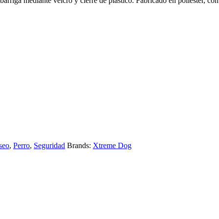
arriga mediante velcro y cierre de plástico. Fabricado en poliéster, con 
seo
,
Perro
,
Seguridad
Brands:
Xtreme Dog