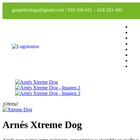
guapetesdogs@gmail.com
/
910 166 611
–
624 203 400
¡Oferta!
Arnés Xtreme Dog