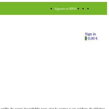
Síguenos en RRSS
Sign in
0
0,00
€