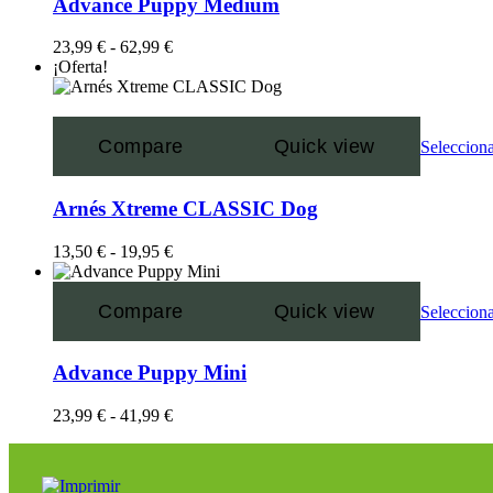
Advance Puppy Medium
23,99
€
-
62,99
€
¡Oferta!
Compare
Quick view
Selecciona
Arnés Xtreme CLASSIC Dog
13,50
€
-
19,95
€
Compare
Quick view
Selecciona
Advance Puppy Mini
23,99
€
-
41,99
€