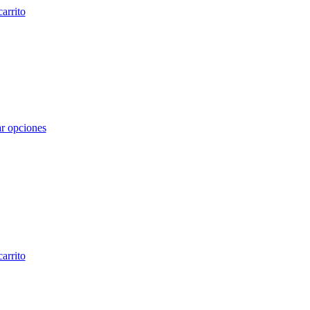
carrito
r opciones
carrito