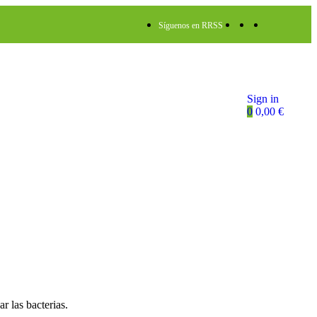
Síguenos en RRSS
Sign in
0
0,00
€
r las bacterias.