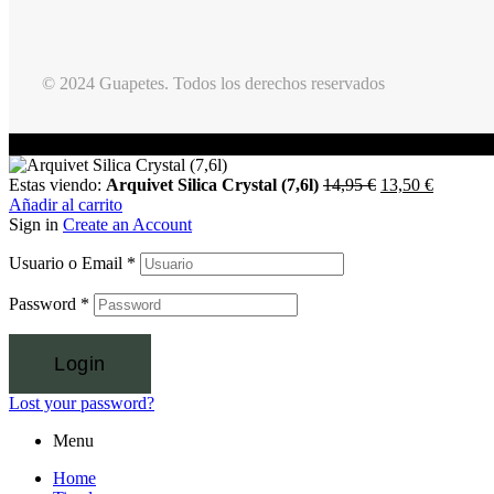
© 2024 Guapetes. Todos los derechos reservados
Estas viendo:
Arquivet Silica Crystal (7,6l)
14,95
€
13,50
€
Añadir al carrito
Sign in
Create an Account
Usuario o Email
*
Password
*
Login
Lost your password?
Menu
Home