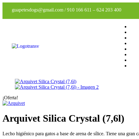
guapetesdogs@gmail.com
/
910 166 611
–
624 203 400
¡Oferta!
Arquivet Silica Crystal (7,6l)
Lecho higiénico para gatos a base de arena de sílice. Tiene una gran 