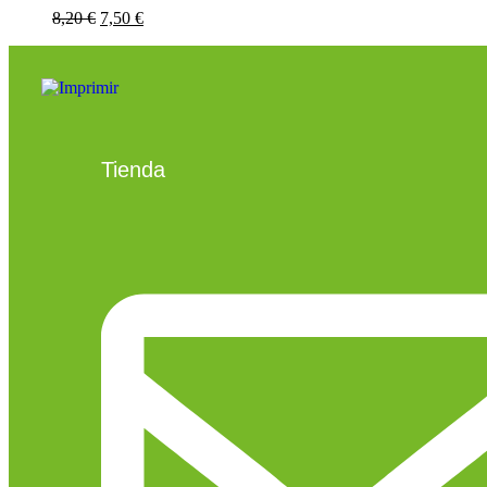
8,20
€
7,50
€
Tienda