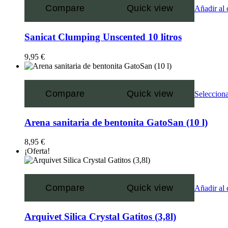
Compare
Quick view
Añadir al 
Sanicat Clumping Unscented 10 litros
9,95
€
Compare
Quick view
Selecciona
Arena sanitaria de bentonita GatoSan (10 l)
8,95
€
¡Oferta!
Compare
Quick view
Añadir al 
Arquivet Silica Crystal Gatitos (3,8l)