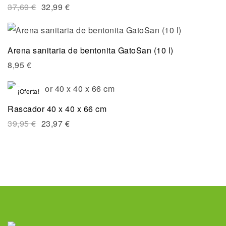
37,69
€
32,99
€
Arena sanitaria de bentonita GatoSan (10 l)
8,95
€
¡Oferta!
Rascador 40 x 40 x 66 cm
39,95
€
23,97
€