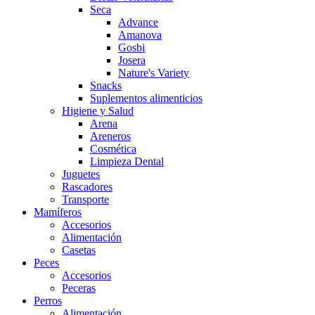
Seca
Advance
Amanova
Gosbi
Josera
Nature's Variety
Snacks
Suplementos alimenticios
Higiene y Salud
Arena
Areneros
Cosmética
Limpieza Dental
Juguetes
Rascadores
Transporte
Mamíferos
Accesorios
Alimentación
Casetas
Peces
Accesorios
Peceras
Perros
Alimentación