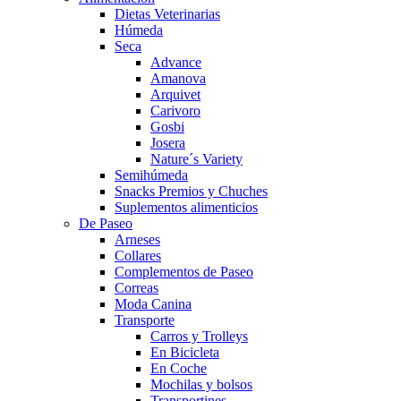
Dietas Veterinarias
Húmeda
Seca
Advance
Amanova
Arquivet
Carivoro
Gosbi
Josera
Nature´s Variety
Semihúmeda
Snacks Premios y Chuches
Suplementos alimenticios
De Paseo
Arneses
Collares
Complementos de Paseo
Correas
Moda Canina
Transporte
Carros y Trolleys
En Bicicleta
En Coche
Mochilas y bolsos
Transportines