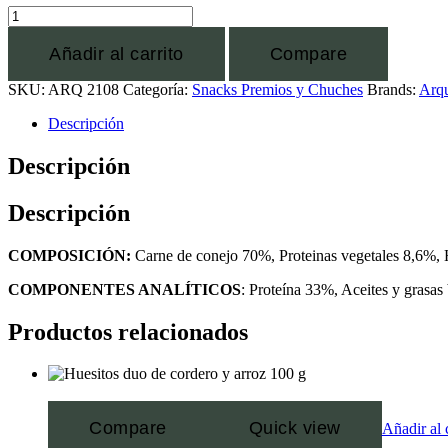
Añadir al carrito
Compare
SKU:
ARQ 2108
Categoría:
Snacks Premios y Chuches
Brands:
Arqu
Descripción
Descripción
Descripción
COMPOSICIÓN:
Carne de conejo 70%, Proteinas vegetales 8,6%, H
COMPONENTES ANALÍTICOS
: Proteína 33%, Aceites y grasa
Productos relacionados
Compare
Quick view
Añadir al 