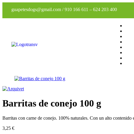
guapetesdogs@gmail.com
/
910 166 611
–
624 203 400
Barritas de conejo 100 g
Barritas con carne de conejo. 100% naturales. Con un alto contenido 
3,25
€