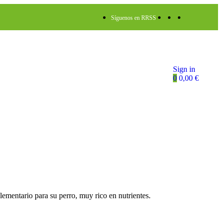
Síguenos en RRSS
Sign in
0
0,00
€
ementario para su perro, muy rico en nutrientes.