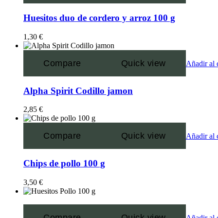
Huesitos duo de cordero y arroz 100 g
1,30
€
Compare
Quick view
Añadir al 
Alpha Spirit Codillo jamon
2,85
€
Compare
Quick view
Añadir al 
Chips de pollo 100 g
3,50
€
Compare
Quick view
Añadir al 