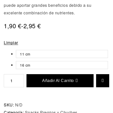
puede aportar grandes beneficios debido a su
excelente combinación de nutrientes.
1,90
€
-
2,95
€
Limpiar
11 cm
16 cm
Añadir Al Carrito
SKU:
N/D
Categoría:
Snacks Premios y Chuches