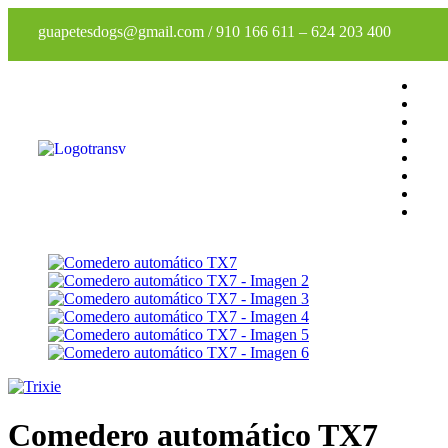
guapetesdogs@gmail.com
/
910 166 611
–
624 203 400
Comedero automático TX7