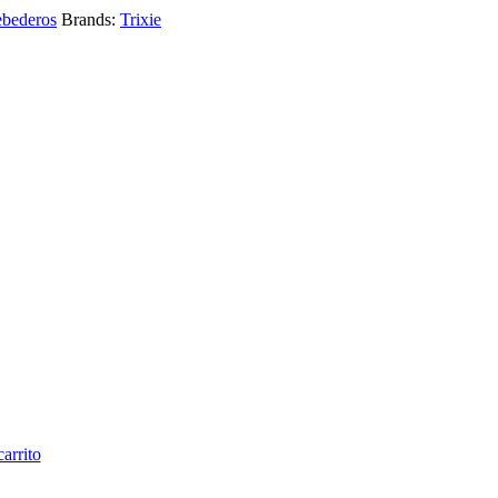
bederos
Brands:
Trixie
carrito