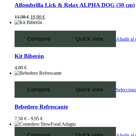
Alfombrilla Lick & Relax ALPHA DOG (30 cm)
11,98
€
10,90
€
Compare
Quick view
Añadir al 
Kit Biberón
4,80
€
Compare
Quick view
Selecciona
Bebedero Refrescante
7,50
€
-
9,95
€
Compare
Quick view
Añadir al 