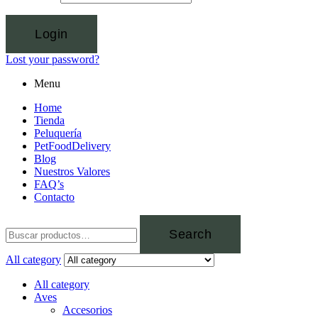
Login
Lost your password?
Menu
Home
Tienda
Peluquería
PetFoodDelivery
Blog
Nuestros Valores
FAQ’s
Contacto
Search
All category
All category
Aves
Accesorios