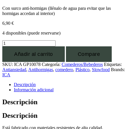
Con surco anti-hormigas (llénalo de agua para evitar que las
hormigas accedan al interior)
6,90
€
4 disponibles (puede reservarse)
Añadir al carrito
Compare
SKU:
ICA GP10078
Categoría:
Comederos/Bebederos
Etiquetas:
Antiansiedad
,
Antihormigas
,
comedero
,
Plástico
,
Slowfood
Brands:
ICA
Descripción
Información adicional
Descripción
Descripción
Está fabricado con materiales resistentes de alta calidad.