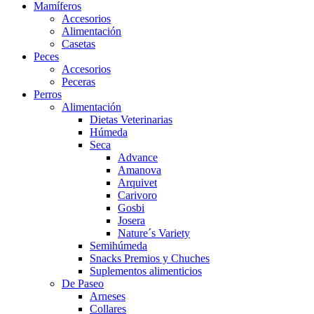
Mamíferos
Accesorios
Alimentación
Casetas
Peces
Accesorios
Peceras
Perros
Alimentación
Dietas Veterinarias
Húmeda
Seca
Advance
Amanova
Arquivet
Carivoro
Gosbi
Josera
Nature´s Variety
Semihúmeda
Snacks Premios y Chuches
Suplementos alimenticios
De Paseo
Arneses
Collares