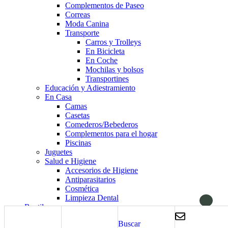
Complementos de Paseo
Correas
Moda Canina
Transporte
Carros y Trolleys
En Bicicleta
En Coche
Mochilas y bolsos
Transportines
Educación y Adiestramiento
En Casa
Camas
Casetas
Comederos/Bebederos
Complementos para el hogar
Piscinas
Juguetes
Salud e Higiene
Accesorios de Higiene
Antiparasitarios
Cosmética
Limpieza Dental
Reptiles
Alimentación
Buscar