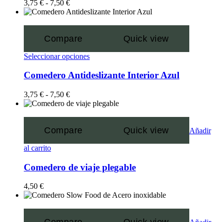
3,75
€
-
7,50
€
Compare
Quick view
Seleccionar opciones
Comedero Antideslizante Interior Azul
3,75
€
-
7,50
€
Compare
Quick view
Añadir
al carrito
Comedero de viaje plegable
4,50
€