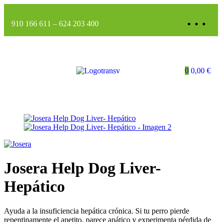
910 166 611
–
624 203 400
0
0,00
€
Josera Help Dog Liver-
Hepático
Ayuda a la insuficiencia hepática crónica. Si tu perro pierde
repentinamente el apetito, parece apático y experimenta pérdida de