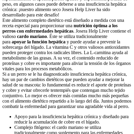
peso, en algunos casos puede deberse a una insuficiencia hepática
crónica: ¡nuestro alimento seco Josera Help Liver ha sido
desarrollado para este desafío!
Este alimento completo dietético está diseñado a medida con una
receta especial para proporcionar una
nutrición óptima a los
perros con enfermedades hepáticas
. Josera Help Liver contiene el
valioso
cardo mariano
. Éste se utiliza tradicionalmente
para
apoyar la función hepática
y puede ayudar a prevenir la
sobrecarga del hígado. La vitamina C y otros valiosos antioxidantes
pueden proteger contra los radicales libres. La L-carnitina ayuda al
metabolismo de las grasas. A su vez, el contenido reducido de
proteínas y cobre es importante para aliviar la tensión de los órganos
vitales para los procesos metabólicos.
Si a un perro se le ha diagnosticado insuficiencia hepática crónica,
hay un par de cambios dietéticos que pueden ayudar a mejorar la
salud de su mascota: lo fundamental es reducir el aporte de proteínas
y cobre y evitar ofrecerle tentempiés que contengan mucho tejido
conjuntivo. Lo mejor es ofrecer más comidas mucho más pequeñas
con el alimento dietético repartido a lo largo del día. Juntos podemos
combatir la enfermedad para garantizar una agradable vida al perro.
Apoyo para la insuficiencia hepática crónica y diseñado para
reducir la acumulación de cobre en el hígado.
Complejo fitógeno: el cardo mariano se utiliza
tradicionalmente como suplemento para las enfermedades