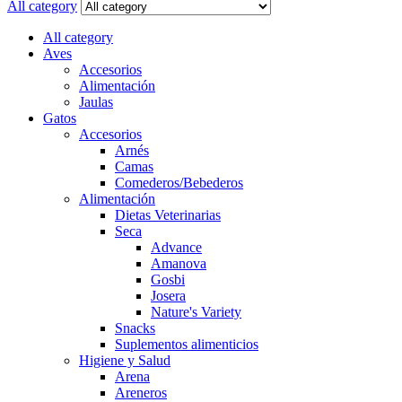
All category
All category
Aves
Accesorios
Alimentación
Jaulas
Gatos
Accesorios
Arnés
Camas
Comederos/Bebederos
Alimentación
Dietas Veterinarias
Seca
Advance
Amanova
Gosbi
Josera
Nature's Variety
Snacks
Suplementos alimenticios
Higiene y Salud
Arena
Areneros