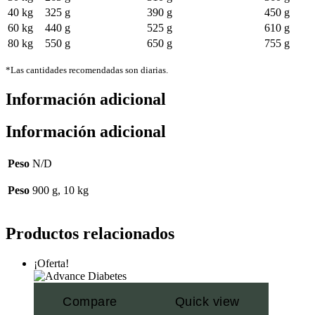
40 kg
325 g
390 g
450 g
60 kg
440 g
525 g
610 g
80 kg
550 g
650 g
755 g
*Las cantidades recomendadas son diarias.
Información adicional
Información adicional
Peso
N/D
Peso
900 g, 10 kg
Productos relacionados
¡Oferta!
Compare
Quick view