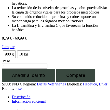
hepáticas.
La reducción de los niveles de proteínas y cobre puede aliviar
la carga de órganos vitales para los procesos metabólicos.
Su contenido reducido de proteínas y cobre supone una
menor carga para los órganos metabolizadores.
La L-carnitina y la vitamina C que favorecen la función
hepática.
8,79
€
-
60,99
€
Limpiar
900 g
10 kg
Peso
Añadir al carrito
Compare
SKU:
N/D
Categoría:
Dietas Veterinarias
Etiquetas:
Hepático
,
Liver
Brands:
Josera
Descripción
Información adicional