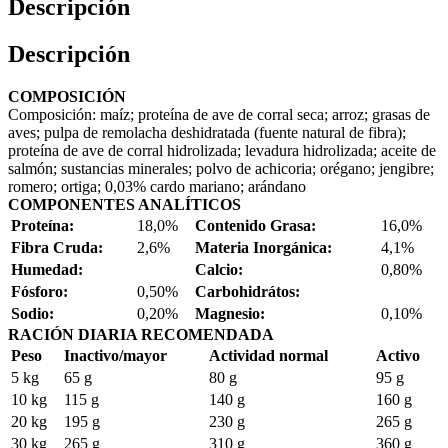
Descripción
Descripción
COMPOSICIÓN
Composición: maíz; proteína de ave de corral seca; arroz; grasas de
aves; pulpa de remolacha deshidratada (fuente natural de fibra);
proteína de ave de corral hidrolizada; levadura hidrolizada; aceite de
salmón; sustancias minerales; polvo de achicoria; orégano; jengibre;
romero; ortiga; 0,03% cardo mariano; arándano
COMPONENTES ANALÍTICOS
Proteína:
18,0%
Contenido Grasa:
16,0%
Fibra Cruda:
2,6%
Materia Inorgánica:
4,1%
Humedad:
Calcio:
0,80%
Fósforo:
0,50%
Carbohidrátos:
Sodio:
0,20%
Magnesio:
0,10%
RACIÓN DIARIA RECOMENDADA
Peso
Inactivo/mayor
Actividad normal
Activo
5 kg
65 g
80 g
95 g
10 kg
115 g
140 g
160 g
20 kg
195 g
230 g
265 g
30 kg
265 g
310 g
360 g