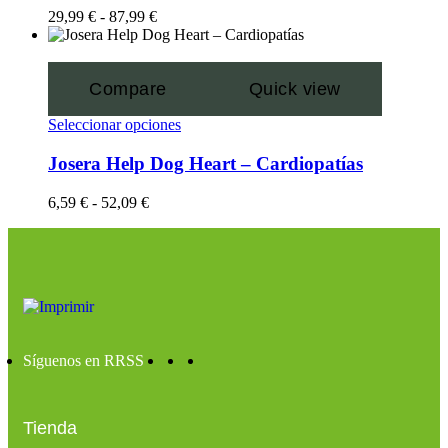
29,99
€
-
87,99
€
Compare
Quick view
Seleccionar opciones
Josera Help Dog Heart – Cardiopatías
6,59
€
-
52,09
€
Síguenos en RRSS
Tienda