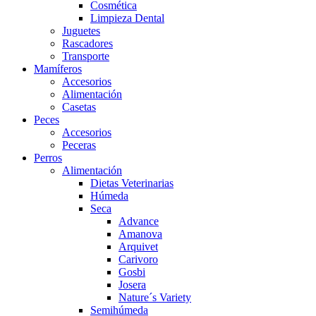
Cosmética
Limpieza Dental
Juguetes
Rascadores
Transporte
Mamíferos
Accesorios
Alimentación
Casetas
Peces
Accesorios
Peceras
Perros
Alimentación
Dietas Veterinarias
Húmeda
Seca
Advance
Amanova
Arquivet
Carivoro
Gosbi
Josera
Nature´s Variety
Semihúmeda