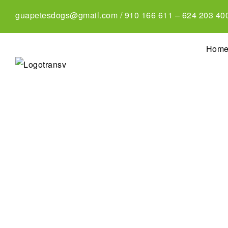
guapetesdogs@gmail.com
/
910 166 611
–
624 203 40
Hom