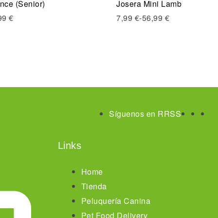
nce (Senior)
Josera Mini Lamb
ew
Quick view
99
€
7,99
€
-
56,99
€
nar opciones
Seleccionar opciones
Síguenos en RRSS
Links
Home
Tienda
Peluquería Canina
Pet Food Delivery