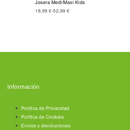
Josera Medi/Maxi Kids
Quick view
18,99
€
-
52,99
€
Seleccionar opciones
Información
Política de Privacidad
Política de Cookies
Envíos y devoluciones