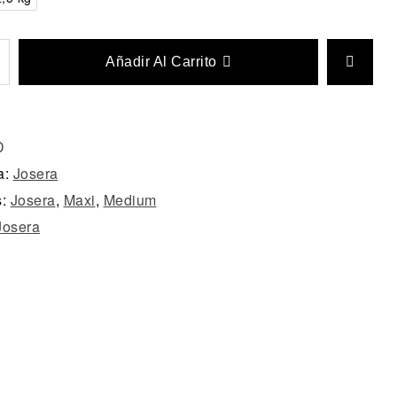
Añadir Al Carrito
D
a:
Josera
s:
Josera
,
Maxi
,
Medium
Josera