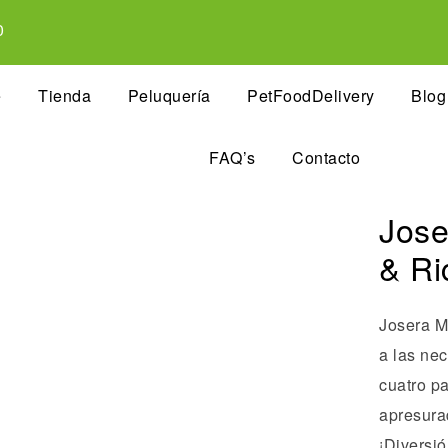
0
e
Tienda
Peluquería
PetFoodDelivery
Blog
FAQ’s
Contacto
Jose
& Ri
Josera M
a las ne
cuatro p
apresura
¡Diversió