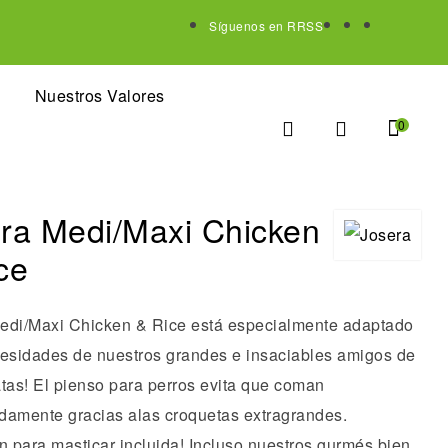
Síguenos en RRSS
Nuestros Valores
0
ra Medi/Maxi Chicken
ce
edi/Maxi Chicken & Rice está especialmente adaptado
cesidades de nuestros grandes e insaciables amigos de
atas! El pienso para perros evita que coman
damente gracias alas croquetas extragrandes.
n para masticar incluida! Incluso nuestros gurmés bien