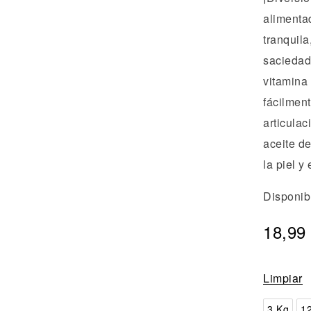
alimenta
tranquila
saciedad.
vitamina
fácilmen
articula
aceite d
la piel y
Disponib
18,99
Limpiar
3 Kg
12