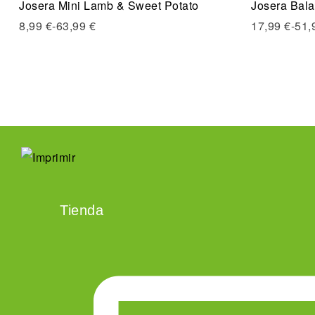
Josera Mini Lamb & Sweet Potato
Josera Bala
Quick vi
8,99
€
-
63,99
€
17,99
€
-
51,
Seleccio
Tienda